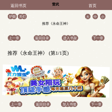
雷武
返回书页
首页
护眼
关灯
大
中
小
推荐《永命王神》
上一章
返回目录
进入书架
下一章
推荐《永命王神》 (第1/1页)
上一章
返回目录
加入书签
下一章