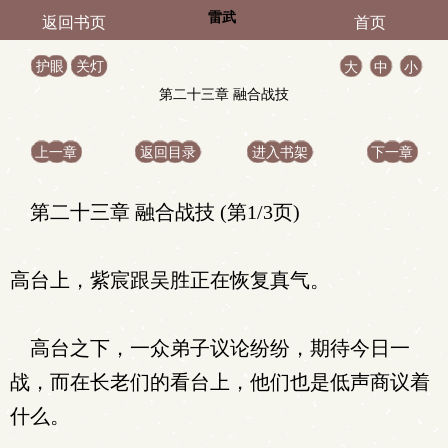
雷武
返回书页
首页
护眼
关灯
大
中
小
第二十三章 融合战技
上一章
返回目录
进入书架
下一章
第二十三章 融合战技 (第1/3页)
高台上，紫宸跟吴胜正在恢复真气。
高台之下，一众弟子议论纷纷，期待今日一
战，而在长老们的看台上，他们也是低声商议着
什么。