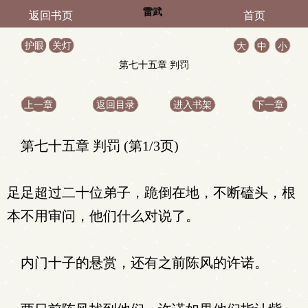
雷武
返回书页
首页
护眼
关灯
大
中
小
第七十五章 判罚
上一章
返回目录
进入书架
下一章
第七十五章 判罚 (第1/3页)
足足超过二十位弟子，跪倒在地，不断磕头，根
本不用审问，他们什么对说了。
内门十子的悬赏，还有之前陈风的许诺。