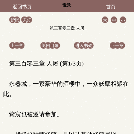
雷武
返回书页
首页
护眼
关灯
大
中
小
第三百零三章 人屠
上一章
返回目录
进入书架
下一章
第三百零三章 人屠 (第1/3页)
永器城，一家豪华的酒楼中，一众妖孽相聚在
此。
紫宸也被邀请参加。