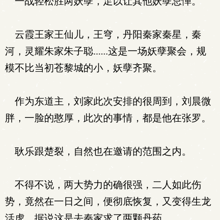
一战轻松胜两妖孽，足以让其他妖孽忌惮。
云霞王家王仙儿，王穹，丹阳秦家秦星，秦
河，灵耀朱家朱子聪......这是一场妖孽聚会，规
模不比当初苍黎城的小，妖孽齐聚。
作为东道主，刘家此次安排的很周到，刘晨微
胖，一脸的憨厚，此次的事情，都是他在张罗。
耿乐跟楚裂，自然也在邀请的范围之内。
不得不说，两大势力的确很强，二人如此伤
势，竟然在一日之间，便彻底恢复，又变得生龙
活虎，据说这是去秦家求了两颗丹药。