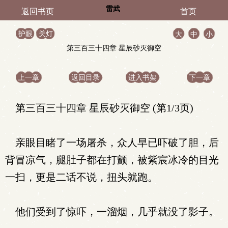
雷武
返回书页
首页
护眼
关灯
大
中
小
第三百三十四章 星辰砂灭御空
上一章
返回目录
进入书架
下一章
第三百三十四章 星辰砂灭御空 (第1/3页)
亲眼目睹了一场屠杀，众人早已吓破了胆，后
背冒凉气，腿肚子都在打颤，被紫宸冰冷的目光
一扫，更是二话不说，扭头就跑。
他们受到了惊吓，一溜烟，几乎就没了影子。