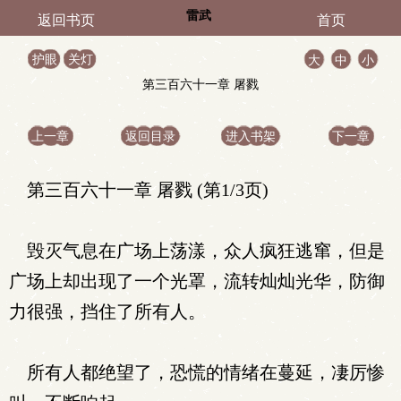
雷武
返回书页
首页
护眼
关灯
大
中
小
第三百六十一章 屠戮
上一章
返回目录
进入书架
下一章
第三百六十一章 屠戮 (第1/3页)
毁灭气息在广场上荡漾，众人疯狂逃窜，但是
广场上却出现了一个光罩，流转灿灿光华，防御
力很强，挡住了所有人。
所有人都绝望了，恐慌的情绪在蔓延，凄厉惨