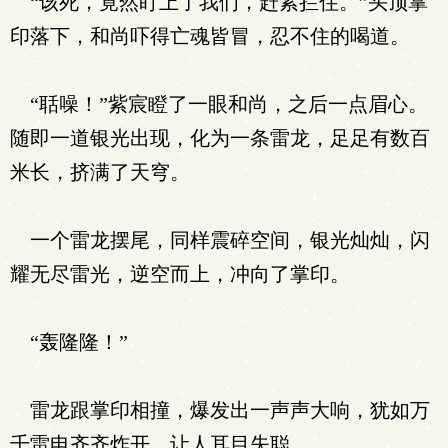
“该死，竟然盯上了我们，赶紧拦住。”头顶掌
印落下，和尚吓得亡魂皆冒，忍不住的喝道。
“聒噪！”紫宸瞪了一眼和尚，之后一点眉心。
随即一道银光出现，化为一条雷龙，足足有数百
米长，挤满了天穹。
一个雷龙摆尾，同样震碎空间，银光灿灿，闪
耀无尽雷光，逆空而上，冲向了掌印。
“轰隆隆！”
雷龙跟掌印相撞，爆发出一声声大响，犹如万
千雷电齐齐炸开，让人耳目失聪。