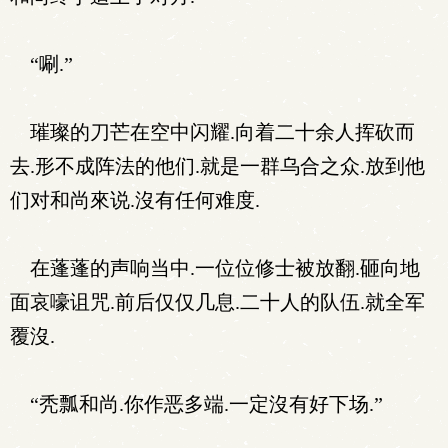
“唰.”
璀璨的刀芒在空中闪耀.向着二十余人挥砍而
去.形不成阵法的他们.就是一群乌合之众.放到他
们对和尚來说.沒有任何难度.
在蓬蓬的声响当中.一位位修士被放翻.砸向地
面哀嚎诅咒.前后仅仅几息.二十人的队伍.就全军
覆沒.
“秃瓢和尚.你作恶多端.一定沒有好下场.”