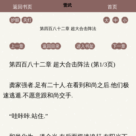
雷武
返回书页
首页
护眼
关灯
大
中
小
第四百八十二章 超大合击阵法
上一章
返回目录
进入书架
下一章
第四百八十二章 超大合击阵法 (第1/3页)
龚家强者.足有二十人.在看到和尚之后.他们极
速逃遁.不愿意跟和尚交手.
“哇咔咔.站住.”