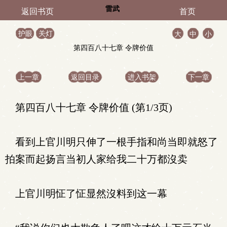
雷武
返回书页
首页
护眼
关灯
大
中
小
第四百八十七章 令牌价值
上一章
返回目录
进入书架
下一章
第四百八十七章 令牌价值 (第1/3页)
看到上官川明只伸了一根手指和尚当即就怒了
拍案而起扬言当初人家给我二十万都沒卖
上官川明怔了怔显然沒料到这一幕