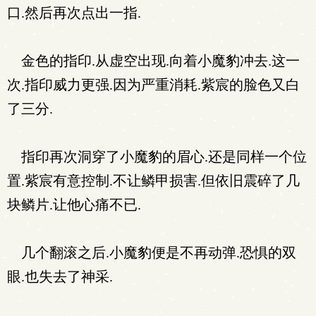
口.然后再次点出一指.
金色的指印.从虚空出现.向着小魔豹冲去.这一
次.指印威力更强.因为严重消耗.紫宸的脸色又白
了三分.
指印再次洞穿了小魔豹的眉心.还是同样一个位
置.紫宸有意控制.不让鳞甲损害.但依旧震碎了几
块鳞片.让他心痛不已.
几个翻滚之后.小魔豹便是不再动弹.恐惧的双
眼.也失去了神采.