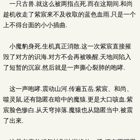
一只古兽.就这么被两指点死.而在这期间.和尚
趁机收走了紫宸來不及收取的蓝色血雨.只是一个
上不得台面的小小插曲.
小魔豹身死.生机真正消散.这一次紫宸直接摧
毁了对方的识海.对方不会再被唤醒.天地间陷入
了短暂的沉寂.然后就是一声撕心裂肺的咆哮.
这一声咆哮.震动山河.传遍五岳.紫宸、和尚、
噬灵鼠.还有隐匿在暗中的魔猿.更是大口咳血.紫
宸脸色惨白.从天穹掉落.魔猿也从隐匿当中.被震
了出來.