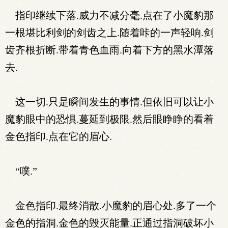
指印继续下落.威力不减分毫.点在了小魔豹那
一根堪比利剑的剑齿之上.随着咔的一声轻响.剑
齿齐根折断.带着青色血雨.向着下方的黑水潭落
去.
这一切.只是瞬间发生的事情.但依旧可以让小
魔豹眼中的恐惧.蔓延到极限.然后眼睁睁的看着
金色指印.点在它的眉心.
“噗.”
金色指印.最终消散.小魔豹的眉心处.多了一个
金色的指洞.金色的毁灭能量.正通过指洞破坏小