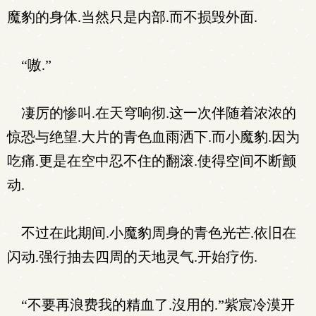
魔豹的身体.当然只是内部.而不损毁外面.
“嗷.”
凄厉的惨叫.在天穹响彻.这一次伴随着浓浓的
惊恐与绝望.大片的青色血雨洒下.而小魔豹.因为
吃痛.更是在空中忍不住的翻滚.使得空间不断颤
动.
不过在此期间.小魔豹周身的青色光芒.依旧在
闪动.强行抽去四周的天地灵气.开始疗伤.
“不要再浪费我的精血了.沒用的.”紫宸冷漠开