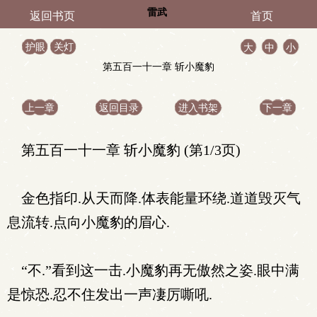
雷武
返回书页
首页
护眼
关灯
大
中
小
第五百一十一章 斩小魔豹
上一章
返回目录
进入书架
下一章
第五百一十一章 斩小魔豹 (第1/3页)
金色指印.从天而降.体表能量环绕.道道毁灭气
息流转.点向小魔豹的眉心.
“不.”看到这一击.小魔豹再无傲然之姿.眼中满
是惊恐.忍不住发出一声凄厉嘶吼.