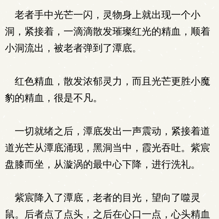
老者手中光芒一闪，灵物身上就出现一个小
洞，紧接着，一滴滴散发璀璨红光的精血，顺着
小洞流出，被老者弹到了潭底。
红色精血，散发浓郁灵力，而且光芒更胜小魔
豹的精血，很是不凡。
一切就绪之后，潭底发出一声震动，紧接着道
道光芒从潭底涌现，黑洞当中，霞光吞吐。紫宸
盘膝而坐，从漩涡的最中心下降，进行洗礼。
紫宸降入了潭底，老者的目光，望向了噬灵
鼠。后者点了点头，之后在心口一点，心头精血