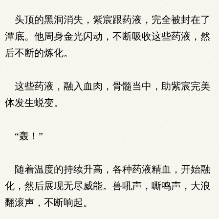
头顶的黑洞消失，紫宸跟药液，完全被封在了
潭底。他周身金光闪动，不断吸收这些药液，然
后不断的炼化。
这些药液，融入血肉，骨髓当中，助紫宸完美
体发生蜕变。
“轰！”
随着温度的持续升高，各种药液精血，开始融
化，然后展现无尽威能。兽吼声，嘶鸣声，大浪
翻滚声，不断响起。