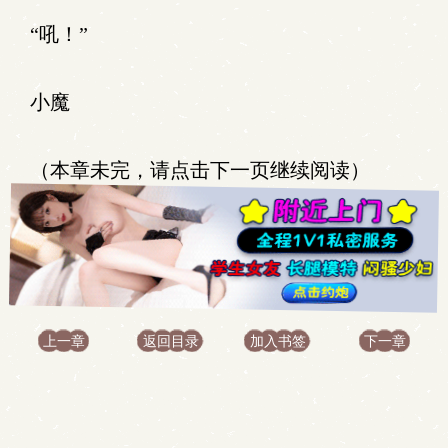
“吼！”
小魔
（本章未完，请点击下一页继续阅读）
上一章
返回目录
加入书签
下一章