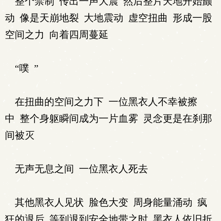
整个禁制 传出一声大震 然后整片天地开始颤
动 像是天崩地裂 大地震动 虚空扭曲 形成一股
空间之力 向着四周蔓延
“噗 ”
在扭曲的空间之力下 一位黑衣人不幸被擦
中 整个身躯瞬间成为一片血雾 灵念更是在刹那
间被灭
无声无息之间 一位黑衣人死去
其他黑衣人见状 脸色大变 周身能量涌动 疯
狂的退后 等到退到安全地带之时 黑衣人依旧折