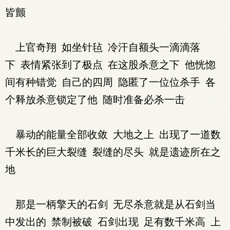
皆颤
上官奇翔 如坐针毡 冷汗自额头一滴滴落
下 表情紧张到了极点 在这股杀意之下 他恍惚
间有种错觉 自己的四周 隐匿了一位位杀手 各
个释放杀意锁定了他 随时准备必杀一击
暴动的能量全部收敛 大地之上 出现了一道数
千米长的巨大裂缝 裂缝的尽头 就是遗迹所在之
地
那是一柄擎天的石剑 无尽杀意就是从石剑当
中发出的 禁制被破 石剑出现 足有数千米高 上