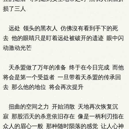
损了三人
远处 领头的黑衣人 仿佛沒有看到手下的死
去 他的眼睛只是盯着远处被破开的遗迹 眼中闪
动激动光芒
天杀盟做了万年的准备 终于在今日完成 而他
将会是第一个受益者 一旦带着天杀盟的传承回
去 那么他的地位 将会再次提升
扭曲的空间之力 开始消散 天地再次恢复沉
寂 那股滔天的杀意依旧存在 像是一柄利刃指在
众人的眉心一般 那种随时陨落的感觉 让人心神