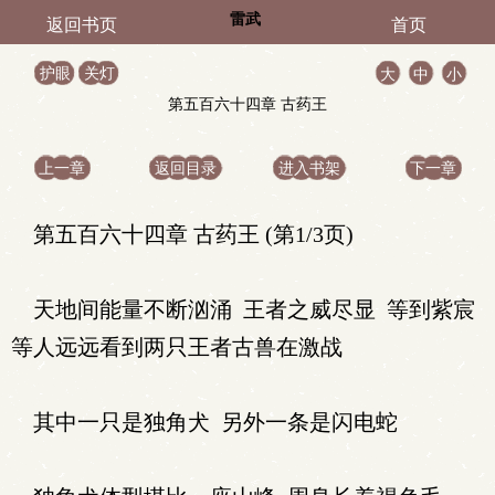
雷武
返回书页
首页
护眼
关灯
大
中
小
第五百六十四章 古药王
上一章
返回目录
进入书架
下一章
第五百六十四章 古药王 (第1/3页)
天地间能量不断汹涌 王者之威尽显 等到紫宸
等人远远看到两只王者古兽在激战
其中一只是独角犬 另外一条是闪电蛇