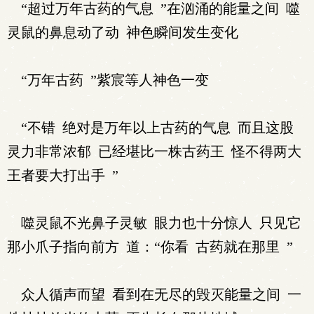
“超过万年古药的气息 ”在汹涌的能量之间 噬
灵鼠的鼻息动了动 神色瞬间发生变化
“万年古药 ”紫宸等人神色一变
“不错 绝对是万年以上古药的气息 而且这股
灵力非常浓郁 已经堪比一株古药王 怪不得两大
王者要大打出手 ”
噬灵鼠不光鼻子灵敏 眼力也十分惊人 只见它
那小爪子指向前方 道：“你看 古药就在那里 ”
众人循声而望 看到在无尽的毁灭能量之间 一