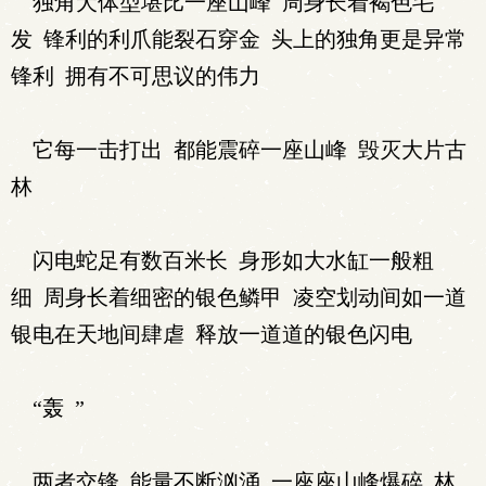
独角犬体型堪比一座山峰 周身长着褐色毛
发 锋利的利爪能裂石穿金 头上的独角更是异常
锋利 拥有不可思议的伟力
它每一击打出 都能震碎一座山峰 毁灭大片古
林
闪电蛇足有数百米长 身形如大水缸一般粗
细 周身长着细密的银色鳞甲 凌空划动间如一道
银电在天地间肆虐 释放一道道的银色闪电
“轰 ”
两者交锋 能量不断汹涌 一座座山峰爆碎 林