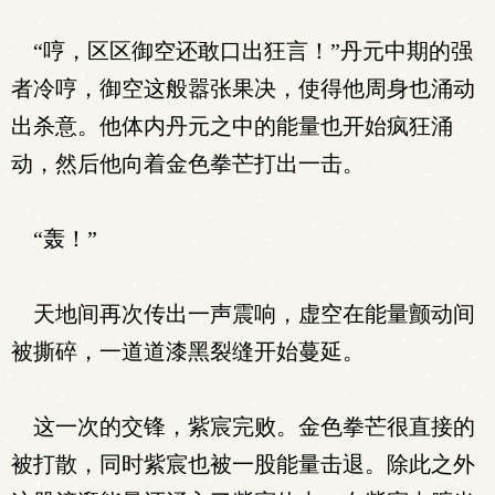
“哼，区区御空还敢口出狂言！”丹元中期的强
者冷哼，御空这般嚣张果决，使得他周身也涌动
出杀意。他体内丹元之中的能量也开始疯狂涌
动，然后他向着金色拳芒打出一击。
“轰！”
天地间再次传出一声震响，虚空在能量颤动间
被撕碎，一道道漆黑裂缝开始蔓延。
这一次的交锋，紫宸完败。金色拳芒很直接的
被打散，同时紫宸也被一股能量击退。除此之外