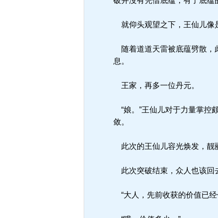
破并沒有凭借底蕴，有了底蕴
就仰头观望之下，王仙儿像是
随着道道天雷被底蕴劈散，此
息。
王家，再多一位丹元。
“娘。”王仙儿对于力量掌控
敛。
此次的王仙儿容光焕发，靓丽
此次突破结束，众人也该回
“大人，先前收获的价值已经