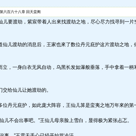
第六百六十八章 回天蛮阁
.la) 王仙儿要渡劫，紫宸带着人出來找渡劫之地，尽心尽力找寻到
仙儿渡劫的消息后，王家也來了数位丹元庇护这片渡劫之地，
立，一身白衣无风自动，乌黑长发如瀑般垂落，手中拿着一柄
门交给仙儿让她渡劫的。
位丹元庇护，如此庞大阵容，王仙儿算是蛮夷之地万年來的第
仙儿不会出事吧。”王仙儿母亲脸上雪白，显得极为紧张忐忑。
沒事。”王震天手心已经开始冒冷汗。