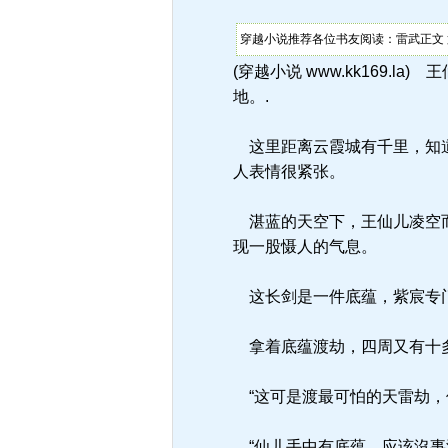
穿越小说推荐各位书友阅读：雷武正文 
(穿越小说 www.kk169
地。.
这里距离云霞城有千里，知道
人表情很紧张。
湛蓝的天空下，王仙儿凌空而
现一股慑人的气息。
这长剑是一件底蕴，紫宸专
拿着底蕴渡劫，四周又有十多
“这可是渡最可怕的天雷劫，
“仙儿手中有底蕴，应该沒事