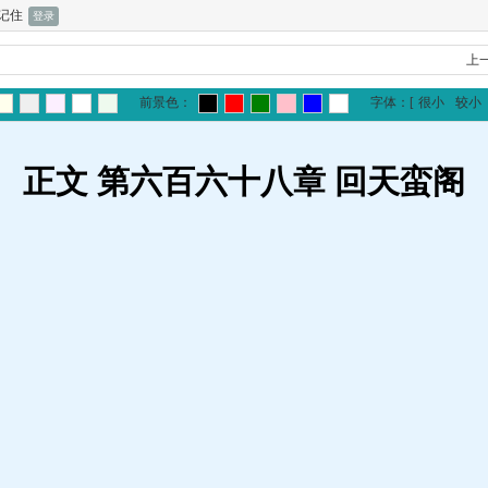
记住
上
前景色：
字体：
[
很小
较小
正文 第六百六十八章 回天蛮阁