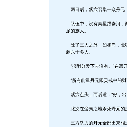
两日后，紫宸召集一众丹元
队伍中，沒有秦星跟秦河，两
派的族人。
除了三人之外，如和尚，魔猿
剩六十多人。
“报酬分发下去沒有。”在离
“所有能量丹元跟灵戒中的财
紫宸点头，而后道：“好，出
此次在蛮夷之地杀死丹元的所
三方势力的丹元全部出來相送