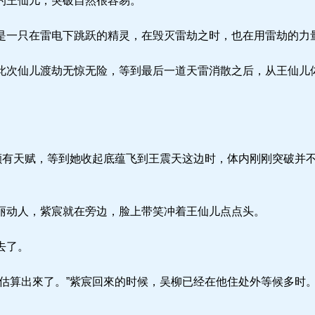
的王仙儿，突破自然很容易。
一只在雷电下跳跃的精灵，在毁灭雷劫之时，也在用雷劫的力
次仙儿渡劫无惊无险，等到最后一道天雷消散之后，从王仙儿
颇有天赋，等到她收起底蕴飞到王震天这边时，体内刚刚突破并
动人，紫宸就在旁边，脸上带笑冲着王仙儿点点头。
去了。
估算出來了。”紫宸回來的时候，吴柳已经在他住处外等候多时