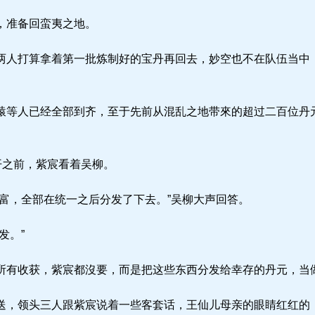
，准备回蛮夷之地。
人打算拿着第一批炼制好的宝丹再回去，妙空也不在队伍当中
等人已经全部到齐，至于先前从混乱之地带來的超过二百位丹
开之前，紫宸看着吴柳。
富，全部在统一之后分发了下去。”吴柳大声回答。
发。”
有收获，紫宸都沒要，而是把这些东西分发给幸存的丹元，当
，领头三人跟紫宸说着一些客套话，王仙儿母亲的眼睛红红的