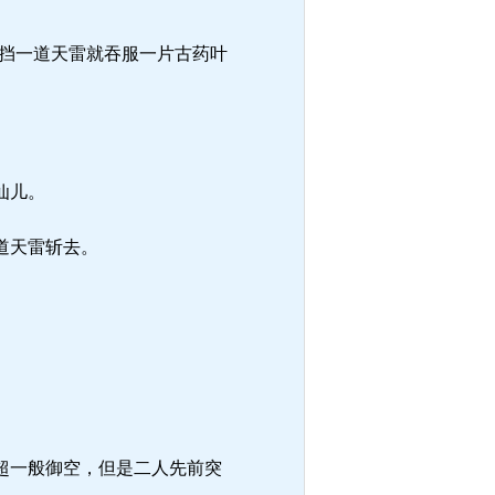
挡一道天雷就吞服一片古药叶
仙儿。
道天雷斩去。
。
超一般御空，但是二人先前突