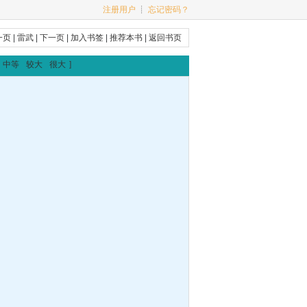
注册用户
┊
忘记密码？
一页
|
雷武
|
下一页
|
加入书签
|
推荐本书
|
返回书页
中等
较大
很大
]