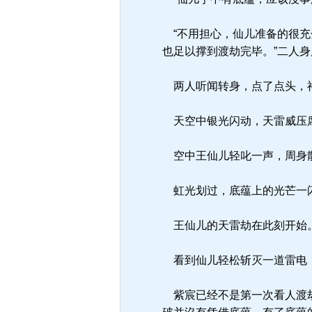
“不用担心，仙儿准备的很充
也足以撑到渡劫完毕。”二人
两人听闻转身，点了点头，神
天空中银光闪动，天雷威压席
空中王仙儿轻叱一声，周身散
虹光划过，底蕴上的光芒一闪
王仙儿的天雷劫在此刻开始
看到仙儿轻松斩灭一道雷电
紫宸已经不是第一次看人渡劫