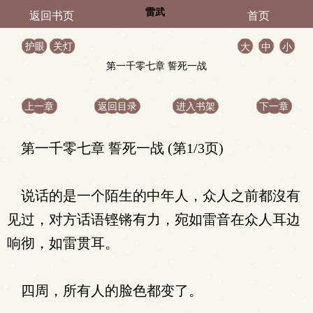
雷武
返回书页
首页
护眼
关灯
大
中
小
第一千零七章 誓死一战
上一章
返回目录
进入书架
下一章
第一千零七章 誓死一战 (第1/3页)
说话的是一个陌生的中年人，众人之前都沒有
见过，对方话语铿锵有力，宛如雷音在众人耳边
响彻，如雷贯耳。
四周，所有人的脸色都变了。