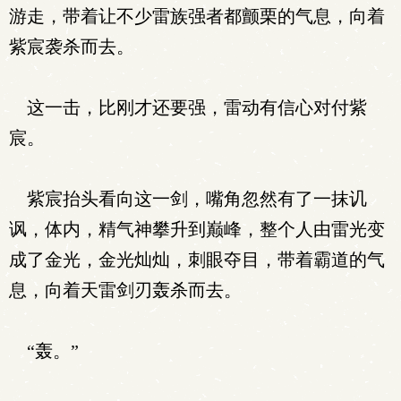
游走，带着让不少雷族强者都颤栗的气息，向着
紫宸袭杀而去。
这一击，比刚才还要强，雷动有信心对付紫
宸。
紫宸抬头看向这一剑，嘴角忽然有了一抹讥
讽，体内，精气神攀升到巅峰，整个人由雷光变
成了金光，金光灿灿，刺眼夺目，带着霸道的气
息，向着天雷剑刃轰杀而去。
“轰。”