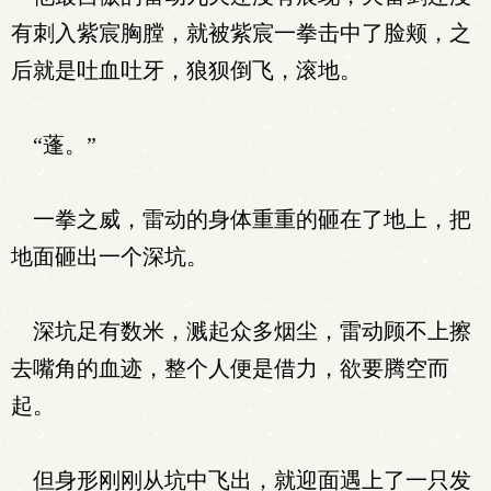
有刺入紫宸胸膛，就被紫宸一拳击中了脸颊，之
后就是吐血吐牙，狼狈倒飞，滚地。
“蓬。”
一拳之威，雷动的身体重重的砸在了地上，把
地面砸出一个深坑。
深坑足有数米，溅起众多烟尘，雷动顾不上擦
去嘴角的血迹，整个人便是借力，欲要腾空而
起。
但身形刚刚从坑中飞出，就迎面遇上了一只发