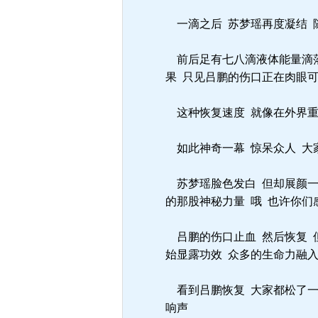
一滴之后 苏梦瑶再度凝结 
前后足有七八滴液体能量滴落
果 只见吕鹏的伤口正在肉眼
这种恢复速度 就像在外界重
如此神奇一幕 惊呆众人 大家
苏梦瑶脸色发白 但却展颜一
的那股神秘力量 哦 也许你们
吕鹏的伤口止血 然后恢复 
始显露功效 众多的生命力融
看到吕鹏恢复 大家都松了一
响声