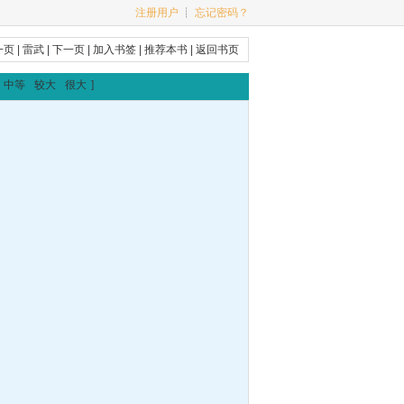
注册用户
┊
忘记密码？
一页
|
雷武
|
下一页
|
加入书签
|
推荐本书
|
返回书页
中等
较大
很大
]