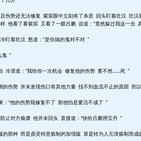
了几分
且伤势还无法修复 紫宸眼中立刻有了杀意 回头盯着壮汉 壮汉
 他看了看紫宸 又看了一眼吕鹏 说道：“竟然躲过我这一击 真是有意
盯着壮汉 怒道：“是你搞的鬼对不对 ”
鬼 ”
漠道：“我给你一次机会 修复他的伤势 要不然......死 ”
的伤势 并未发现伤口有其他力量 找不到血流不止的原因 所
來：“他的伤势我修复不了 那他怕是要活不成了 ”
止对方偷袭 他并未回头 直接道：“快给吕鹏用宝丹 ”
的那种 而是鼎灵特意炼制的加强版 算是转为人元境炼制而成