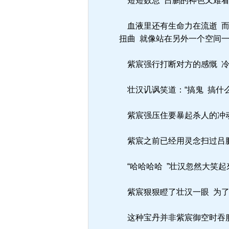
短短数息 吕鹏的神色又难看
血液里还有生命力在流逝 而
扭曲 就像站在另外一个空间一样
紫宸强行打断对方的感慨 冷冷
壮汉讥讽笑道：“搞鬼 搞什么
紫宸强压住要暴起杀人的冲动 冷
紫宸之前已经用灵念扫过吕鹏
“哈哈哈哈 ”壮汉忽然大笑起
紫宸狠狠瞪了壮汉一眼 为了防
这种宝丹并非紫宸御空时吞服