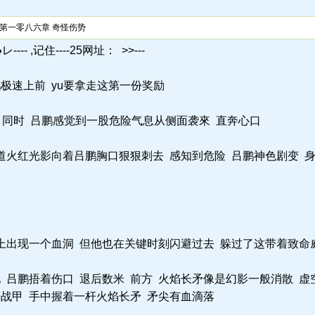
第一零八六章 奇怪伤势
---- ,记住----25网址： >>---
极速上前 yu要拿走这第一份奖励
 同时 吕鹏感觉到一股危险气息从侧面袭來 直奔心口
道火红光影向着吕鹏胸口狠狠刺去 感知到危险 吕鹏神色剧变 
上出现一个血洞 但他也在关键时刻闪避过去 躲过了这带着致命
吕鹏捂着伤口 退后数米 前方 火焰长矛像是幻影一般消散 虚
战甲 手中握着一杆火焰长矛 矛尖有血滴落