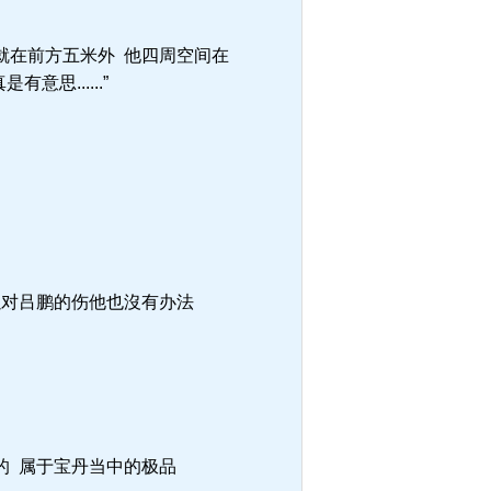
就在前方五米外 他四周空间在
思......”
以对吕鹏的伤他也沒有办法
的 属于宝丹当中的极品