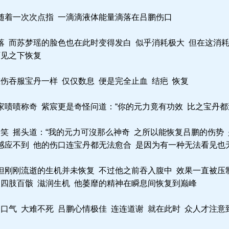
随着一次次点指 一滴滴液体能量滴落在吕鹏伤口
 而苏梦瑶的脸色也在此时变得发白 似乎消耗极大 但在这消耗
可见之下恢复
伤吞服宝丹一样 仅仅数息 便是完全止血 结疤 恢复
啧啧称奇 紫宸更是奇怪问道：“你的元力竟有功效 比之宝丹都过
笑 摇头道：“我的元力可沒那么神奇 之所以能恢复吕鹏的伤势
感应不到 他的伤口连宝丹都无法愈合 是因为有一种无法看见也
但刚刚流逝的生机并未恢复 不过他之前吞入腹中 效果一直被压
入四肢百骸 滋润生机 他萎靡的精神在瞬息间恢复到巅峰
口气 大难不死 吕鹏心情极佳 连连道谢 就在此时 众人才注