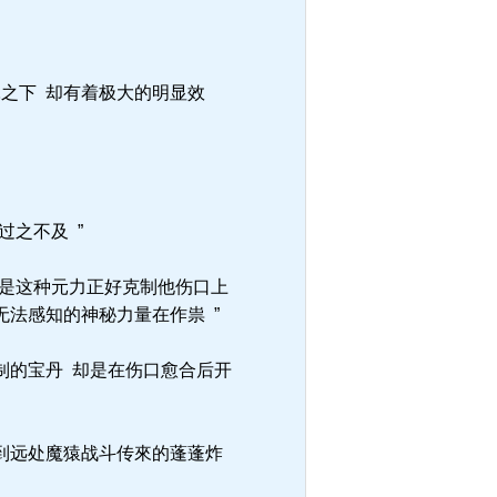
之下 却有着极大的明显效
之不及 ”
 是这种元力正好克制他伤口上
无法感知的神秘力量在作祟 ”
制的宝丹 却是在伤口愈合后开
意到远处魔猿战斗传來的蓬蓬炸