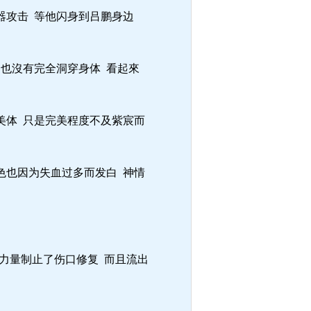
器攻击 等他闪身到吕鹏身边
 也沒有完全洞穿身体 看起來
美体 只是完美程度不及紫宸而
色也因为失血过多而发白 神情
力量制止了伤口修复 而且流出