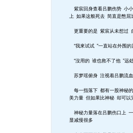
紫宸回身查看吕鹏伤势 小小
上 如果这般死去 简直是憋屈
更重要的是 紫宸从未想过 
“我來试试 ”一直站在外围的
“沒用的 谁也救不了他 ”远
苏梦瑶俯身 注视着吕鹏流血
每一指落下 都有一股神秘的
美力量 但如果比神秘 却可以
神秘力量落在吕鹏伤口上 一
显减慢很多