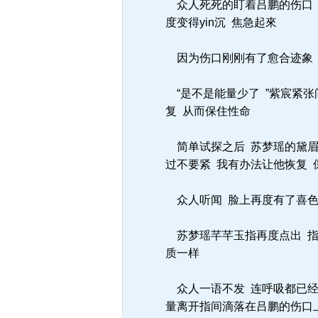
众人死死的盯着吕鹏的伤口 
度变得yin沉 焦急起來
因为伤口刚刚有了愈合迹象 
“是不是能量少了 ”紫宸紧张
复 从而保住性命
简单试探之后 苏梦瑶的黛眉
过不要紧 我有办法让他恢复 保
众人听闻 脸上再度有了喜色
苏梦瑶芊芊玉指再度点出 指间
质一样
众人一语不发 连呼吸都已经
量离开指间滴落在吕鹏的伤口