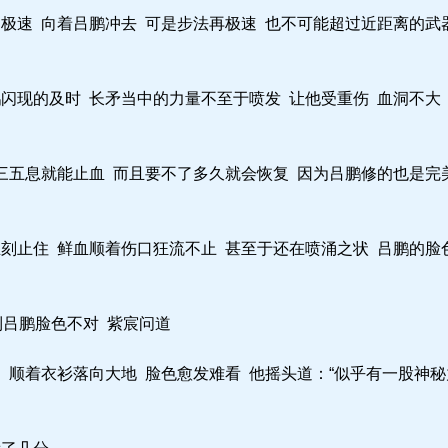
极速 向着吕鹏冲去 可是步法再极速 也不可能超过近距离的武
闪现的及时 长矛当中的力量不至于喷发 让他受重伤 血洞不大
三五息就能止血 而且要不了多久就会恢复 因为吕鹏修的也是完
刻止住 鲜血顺着伤口狂流不止 甚至于还在喷涌之状 吕鹏的脸
到吕鹏脸色不对 紫宸问道
 顺着衣衫落向大地 脸色愈发难看 他摇头道：“似乎有一股神秘