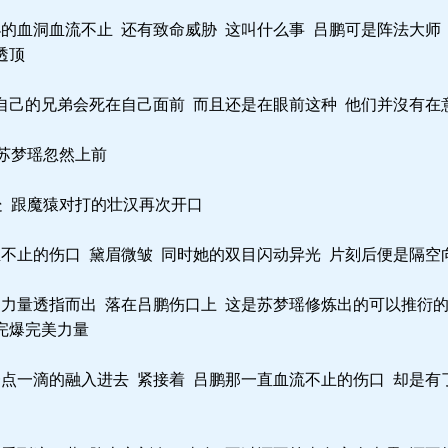
的血洞血流不止 还有致命威胁 这叫什么事 吕鹏可是阵法大师
透顶
自己的兄弟会死在自己面前 而且还是在眼前这种 他们并沒有在
苏梦瑶忽然上前
处 跟魔猿对打的壮汉再次开口
不止的伤口 黛眉微皱 同时她的双目闪动异光 片刻后便是隔空
力量透指而出 落在吕鹏伤口上 这是苏梦瑶修炼出的可以推衍的
完爆完美力量
点一滴的融入进去 紧接着 吕鹏那一直血流不止的伤口 却是有