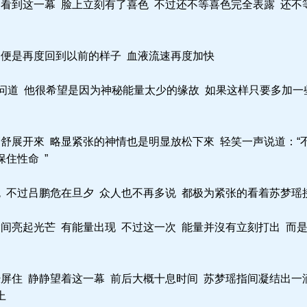
看到这一幕 脸上立刻有了喜色 不过还不等喜色完全表露 还不
便是再度回到以前的样子 血液流速再度加快
问道 他很希望是因为神秘能量太少的缘故 如果这样只要多加一
舒展开來 略显紧张的神情也是明显放松下來 轻笑一声说道：“不
住性命 ”
 不过吕鹏危在旦夕 众人也不再多说 都极为紧张的看着苏梦瑶
亮起光芒 有能量出现 不过这一次 能量并沒有立刻打出 而是
屏住 静静望着这一幕 前后大概十息时间 苏梦瑶指间凝结出一
上