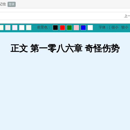
记住
上
前景色：
字体：
[
很小
较小
正文 第一零八六章 奇怪伤势