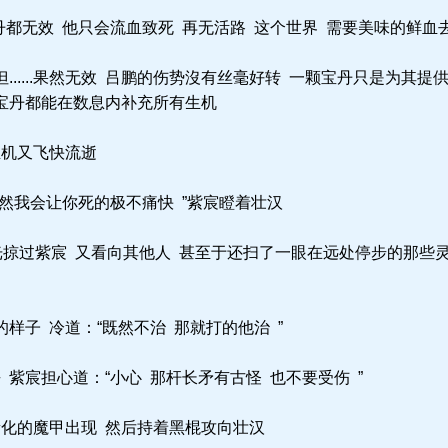
都无效 他只会流血致死 再无活路 这个世界 需要美味的鲜血去
.....果然无效 吕鹏的伤势沒有丝毫好转 一颗宝丹只是为其提
颗宝丹都能在数息内补充所有生机
机又飞快流逝
然我会让你死的极不痛快 ”紫宸瞪着壮汉
掠过紫宸 又看向其他人 甚至于还扫了一眼在远处停步的那些灵体 狞
子 冷道：“既然不治 那就打的他治 ”
紫宸担心道：“小心 那杆长矛有古怪 也不要受伤 ”
化的魔甲出现 然后持着黑棍攻向壮汉