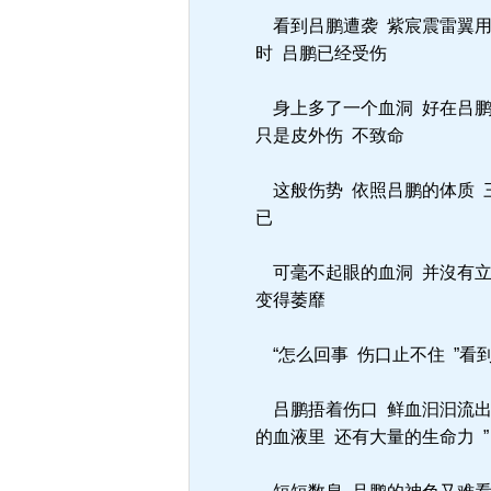
看到吕鹏遭袭 紫宸震雷翼用
时 吕鹏已经受伤
身上多了一个血洞 好在吕鹏
只是皮外伤 不致命
这般伤势 依照吕鹏的体质 
已
可毫不起眼的血洞 并沒有立
变得萎靡
“怎么回事 伤口止不住 ”看
吕鹏捂着伤口 鲜血汩汩流出
的血液里 还有大量的生命力 ”