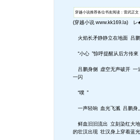
穿越小说推荐各位书友阅读：雷武正文 
(穿越小说 www.kk169.la) レ♠レ
火焰长矛静静立在地面 吕鹏
“小心 ”惊呼提醒从后方传來
吕鹏身侧 虚空无声破开 一
一闪
“噗 ”
一声轻响 血光飞溅 吕鹏身
鲜血汩汩流出 立刻染红大地 
的壮汉出现 壮汉身上穿着蓝光