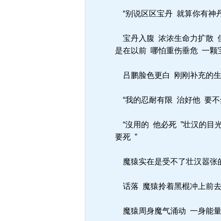
“别说区区宝丹 就算你有神丹
宝丹入腹 浓浓生命力扩散 但.
是在以前 哪怕重伤垂危 一
吕鹏脸色更白 刚刚补充的生
“我的忍耐有限 治好他 要不
“沒用的 他必死 ”壮汉的目光
要死 ”
魔猿实在是受不了壮汉嚣张的样
话落 魔猿拎着黑棍冲上前去 
魔猿周身魔气涌动 一身能量