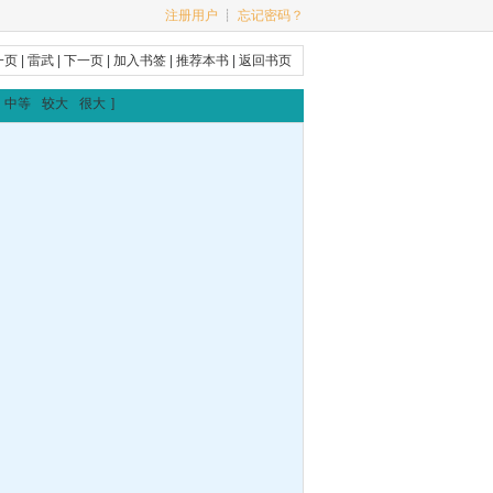
注册用户
┊
忘记密码？
一页
|
雷武
|
下一页
|
加入书签
|
推荐本书
|
返回书页
中等
较大
很大
]