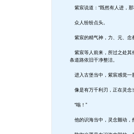
紫宸说道：“既然有人进，那
众人纷纷点头。
紫宸的精气神，力、元、念都
紫宸等人前来，所过之处其他
条道路依旧干净整洁。
进入古堡当中，紫宸感觉一股
像是有万千利刃，正在灵念
“嗡！”
他的识海当中，灵念颤动，