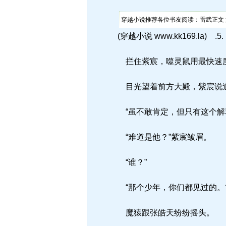
穿越小说推荐各位书友阅读：雷武正文 
(穿越小说 www.kk169.la) .5.
拦住紫宸，噬灵鼠用最快速
目光望着前方大殿，紫宸说道
“虽不敢肯定，但只有这个解
“难道是他？”紫宸皱眉。
“谁？”
“那个少年，你们都见过的。
魔猿跟张皓天纷纷摇头。