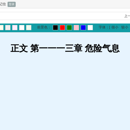
记住
上
前景色：
字体：
[
很小
较小
正文 第一一一三章 危险气息