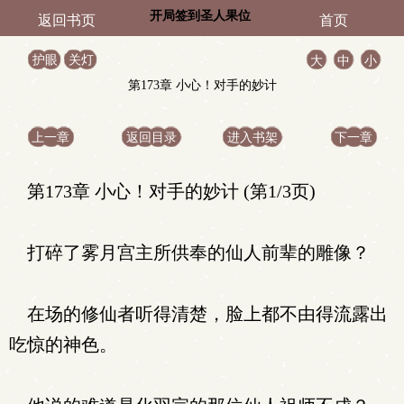
开局签到圣人果位
返回书页
首页
护眼
关灯
大
中
小
第173章 小心！对手的妙计
上一章
返回目录
进入书架
下一章
第173章 小心！对手的妙计 (第1/3页)
打碎了雾月宫主所供奉的仙人前辈的雕像？
在场的修仙者听得清楚，脸上都不由得流露出
吃惊的神色。