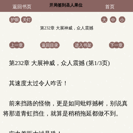
开局签到圣人果位
返回书页
首页
护眼
关灯
大
中
小
第232章 大展神威，众人震撼
上一章
返回目录
进入书架
下一章
第232章 大展神威，众人震撼 (第1/3页)
其速度太过令人咋舌！
前来挡路的怪物，更是如同蚍蜉撼树，别说真
将那道青虹挡住，就算是稍稍拖延都做不到。