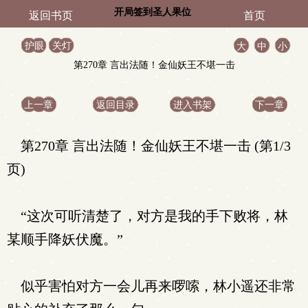
开局签到圣人果位
返回书页
首页
护眼
关灯
大
中
小
第270章 言出法随！金仙妖王不堪一击
上一章
返回目录
进入书架
下一章
第270章 言出法随！金仙妖王不堪一击 (第1/3
页)
“这次可听清楚了，对方是我的手下败将，林
某顺手降妖伏魔。”
似乎害怕对方一会儿再来啰嗦，林小遥还非常