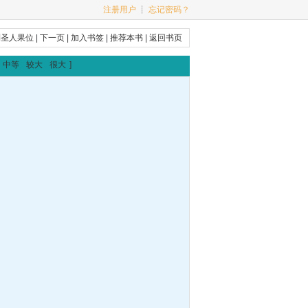
注册用户
┊
忘记密码？
到圣人果位
|
下一页
|
加入书签
|
推荐本书
|
返回书页
中等
较大
很大
]