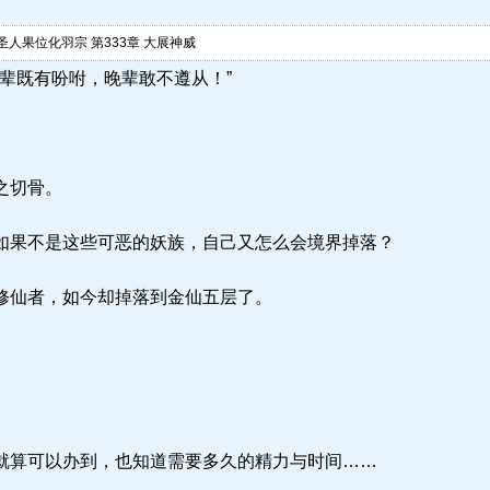
人果位化羽宗 第333章 大展神威
) “前辈既有吩咐，晚辈敢不遵从！”
之切骨。
果不是这些可恶的妖族，自己又怎么会境界掉落？
修仙者，如今却掉落到金仙五层了。
算可以办到，也知道需要多久的精力与时间……