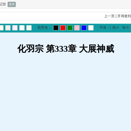
记住
上一页
|
开局签
前景色：
字体：
[
很小
较小
化羽宗 第333章 大展神威