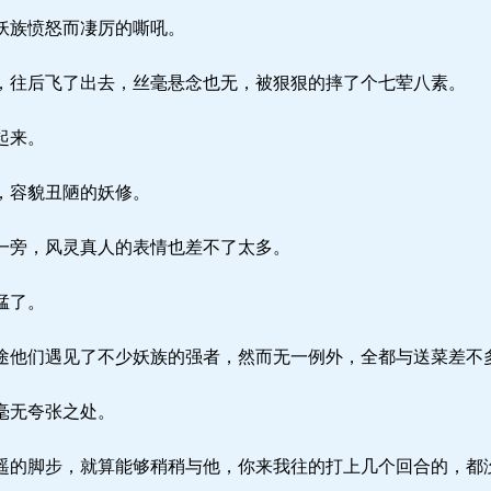
妖族愤怒而凄厉的嘶吼。
往后飞了出去，丝毫悬念也无，被狠狠的摔了个七荤八素。
起来。
，容貌丑陋的妖修。
一旁，风灵真人的表情也差不了太多。
猛了。
他们遇见了不少妖族的强者，然而无一例外，全都与送菜差不
毫无夸张之处。
的脚步，就算能够稍稍与他，你来我往的打上几个回合的，都