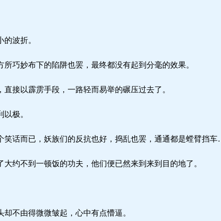
小的波折。
所巧妙布下的陷阱也罢，最终都没有起到分毫的效果。
直接以霹雳手段，一路轻而易举的碾压过去了。
利以极。
笑话而已，妖族们的反抗也好，捣乱也罢，通通都是螳臂挡车
大约不到一顿饭的功夫，他们便已然来到来到目的地了。
头却不由得微微皱起，心中有点懵逼。