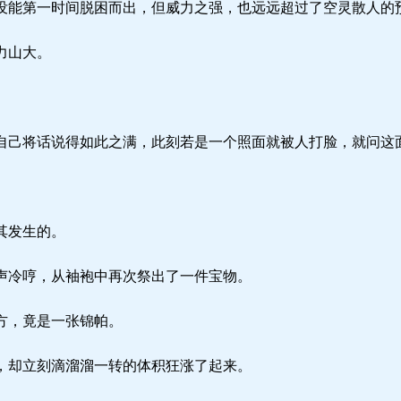
能第一时间脱困而出，但威力之强，也远远超过了空灵散人的
力山大。
己将话说得如此之满，此刻若是一个照面就被人打脸，就问这
其发生的。
冷哼，从袖袍中再次祭出了一件宝物。
方，竟是一张锦帕。
却立刻滴溜溜一转的体积狂涨了起来。