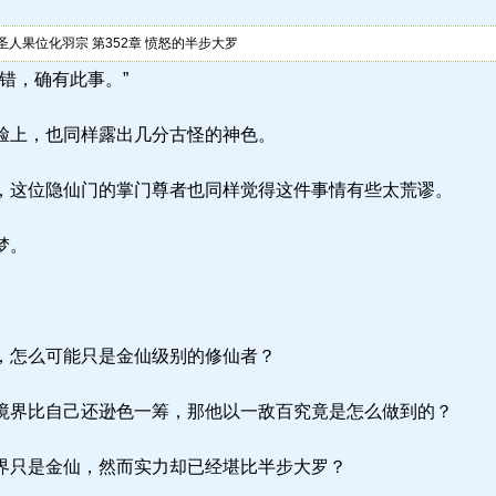
人果位化羽宗 第352章 愤怒的半步大罗
 “不错，确有此事。”
脸上，也同样露出几分古怪的神色。
这位隐仙门的掌门尊者也同样觉得这件事情有些太荒谬。
梦。
，怎么可能只是金仙级别的修仙者？
界比自己还逊色一筹，那他以一敌百究竟是怎么做到的？
只是金仙，然而实力却已经堪比半步大罗？