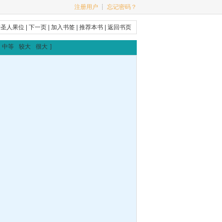
注册用户
┊
忘记密码？
到圣人果位
|
下一页
|
加入书签
|
推荐本书
|
返回书页
中等
较大
很大
]