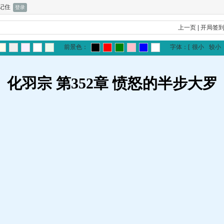
记住
上一页
|
开局签
前景色：
字体：
[
很小
较小
化羽宗 第352章 愤怒的半步大罗