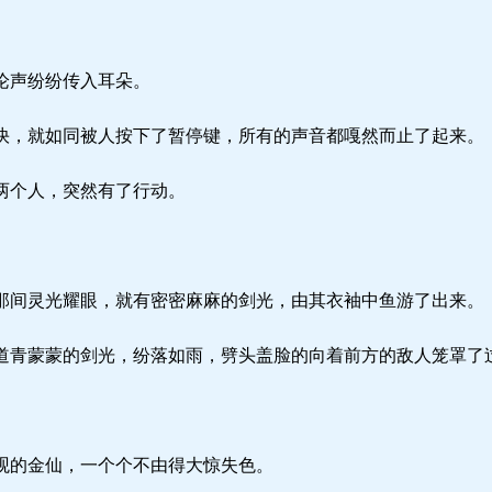
论声纷纷传入耳朵。
，就如同被人按下了暂停键，所有的声音都嘎然而止了起来。
两个人，突然有了行动。
间灵光耀眼，就有密密麻麻的剑光，由其衣袖中鱼游了出来。
青蒙蒙的剑光，纷落如雨，劈头盖脸的向着前方的敌人笼罩了
观的金仙，一个个不由得大惊失色。