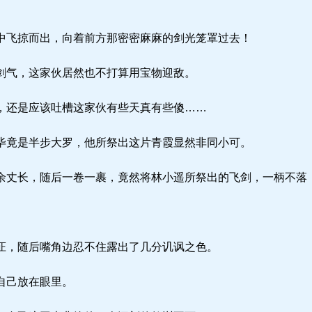
飞掠而出，向着前方那密密麻麻的剑光笼罩过去！
气，这家伙居然也不打算用宝物迎敌。
还是应该吐槽这家伙有些天真有些傻……
竟是半步大罗，他所祭出这片青霞显然非同小可。
丈长，随后一卷一裹，竟然将林小遥所祭出的飞剑，一柄不落
，随后嘴角边忍不住露出了几分讥讽之色。
自己放在眼里。