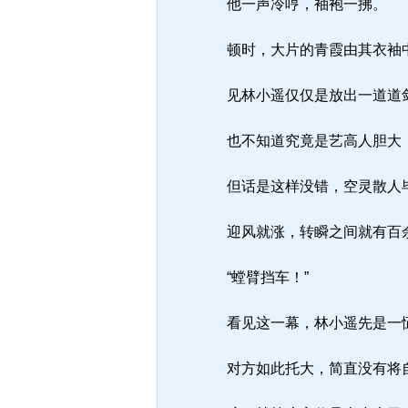
他一声冷哼，袖袍一拂。
顿时，大片的青霞由其衣袖中
见林小遥仅仅是放出一道道剑
也不知道究竟是艺高人胆大，
但话是这样没错，空灵散人毕
迎风就涨，转瞬之间就有百余
“螳臂挡车！”
看见这一幕，林小遥先是一怔
对方如此托大，简直没有将