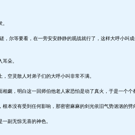
伏。
磋，尔等要看，在一旁安安静静的观战就行了，这样大呼小叫成
入耳朵。
，空灵散人对弟子们的大呼小叫非常不满。
相觑，明白这一回师伯他老人家恐怕是动了真火，于是一个个
根本没有受到任何影响，那密密麻麻的剑光依旧气势汹汹的劈
是一副无惊无喜的神色。