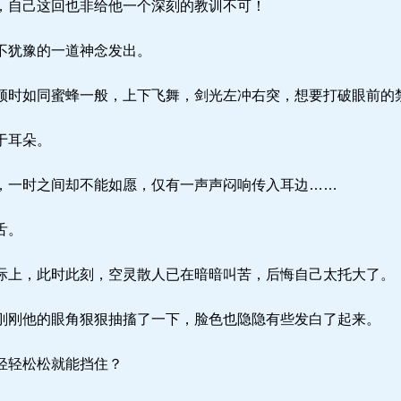
自己这回也非给他一个深刻的教训不可！
不犹豫的一道神念发出。
时如同蜜蜂一般，上下飞舞，剑光左冲右突，想要打破眼前的
于耳朵。
一时之间却不能如愿，仅有一声声闷响传入耳边……
舌。
上，此时此刻，空灵散人已在暗暗叫苦，后悔自己太托大了。
刚他的眼角狠狠抽搐了一下，脸色也隐隐有些发白了起来。
轻轻松松就能挡住？