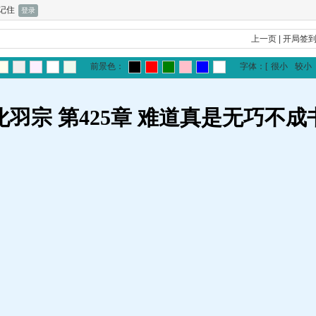
记住
上一页
|
开局签
前景色：
字体：
[
很小
较小
化羽宗 第425章 难道真是无巧不成