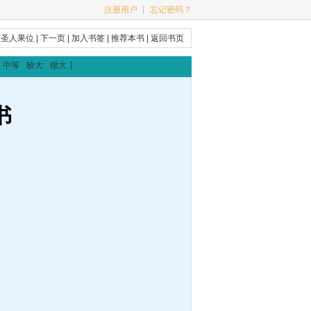
注册用户
┊
忘记密码？
到圣人果位
|
下一页
|
加入书签
|
推荐本书
|
返回书页
中等
较大
很大
]
书