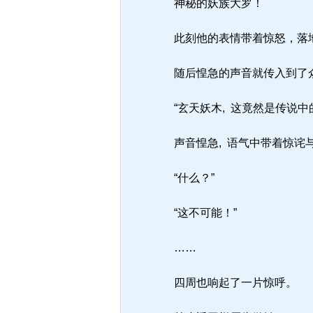
神秘的妖族大罗！
此刻他的表情带着惊怒，落地
随后惶急的声音就传入到了
“玄天妖木, 这竟然是传说中
声音惶急, 语气中带着惊诧
“什么？”
“这不可能！”
……
四周也响起了一片惊呼。