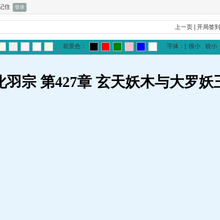
记住
上一页
|
开局签
前景色：
字体：
[
很小
较小
化羽宗 第427章 玄天妖木与大罗妖