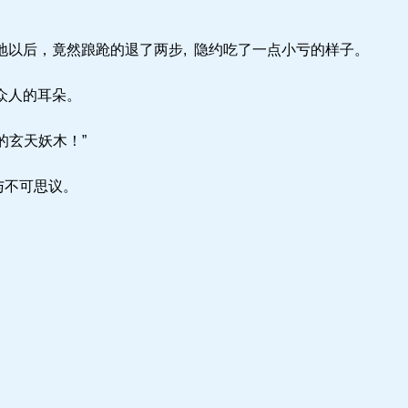
以后，竟然踉跄的退了两步, 隐约吃了一点小亏的样子。
众人的耳朵。
的玄天妖木！”
与不可思议。