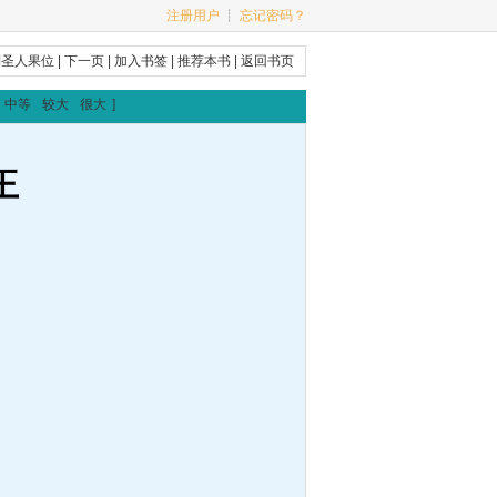
注册用户
┊
忘记密码？
到圣人果位
|
下一页
|
加入书签
|
推荐本书
|
返回书页
中等
较大
很大
]
王