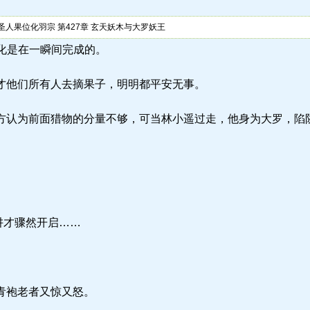
人果位化羽宗 第427章 玄天妖木与大罗妖王
) 变化是在一瞬间完成的。
他们所有人去摘果子，明明都平安无事。
认为前面猎物的分量不够，可当林小遥过走，他身为大罗，陷
阱才骤然开启……
青袍老者又惊又怒。