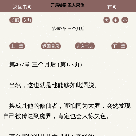
开局签到圣人果位
返回书页
首页
护眼
关灯
大
中
小
第467章 三个月后
上一章
返回目录
进入书架
下一章
第467章 三个月后 (第1/3页)
当然，这也就是他能够如此洒脱。
换成其他的修仙者，哪怕同为大罗，突然发现
自己被传送到魔界，肯定也会大惊失色。