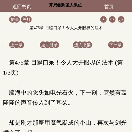
开局签到圣人果位
返回书页
首页
护眼
关灯
大
中
小
第475章 目瞪口呆！令人大开眼界的法术
上一章
返回目录
进入书架
下一章
第475章 目瞪口呆！令人大开眼界的法术 (第
1/3页)
脑海中的念头如电光石火，下一刻，突然有轰
隆隆的声音传入到了耳朵。
却是刚才那座用魔气凝成的小山，再次与剑光