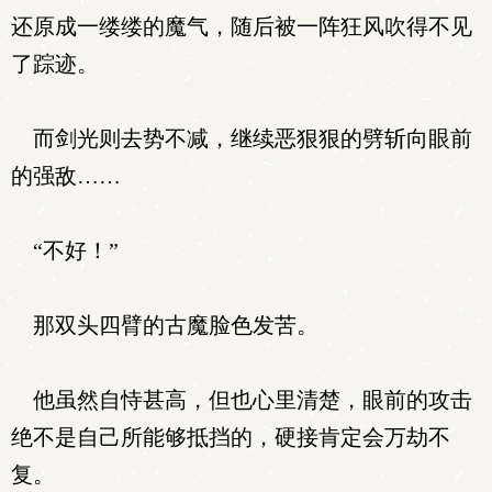
还原成一缕缕的魔气，随后被一阵狂风吹得不见
了踪迹。
而剑光则去势不减，继续恶狠狠的劈斩向眼前
的强敌……
“不好！”
那双头四臂的古魔脸色发苦。
他虽然自恃甚高，但也心里清楚，眼前的攻击
绝不是自己所能够抵挡的，硬接肯定会万劫不
复。