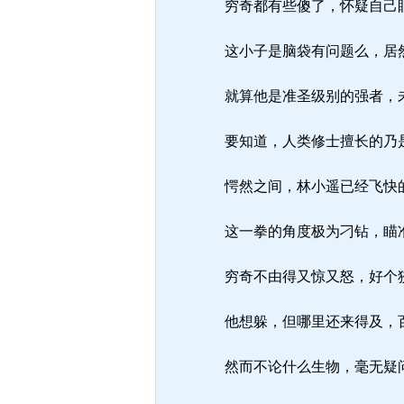
穷奇都有些傻了，怀疑自己
这小子是脑袋有问题么，居
就算他是准圣级别的强者，
要知道，人类修士擅长的乃
愕然之间，林小遥已经飞快的
这一拳的角度极为刁钻，瞄
穷奇不由得又惊又怒，好个狡
他想躲，但哪里还来得及，
然而不论什么生物，毫无疑问