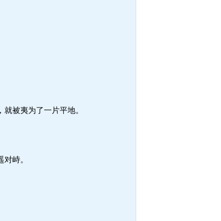
，就被夷为了一片平地。
。
遥对峙。