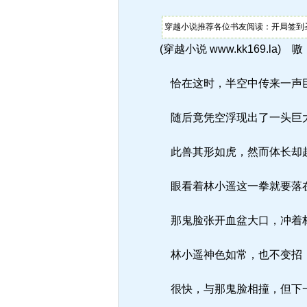
穿越小说推荐各位书友阅读：开局签到圣
(穿越小说 www.kk169.la) 嗷
恰在这时，半空中传来一声
随后竟凭空浮现出了一头巨
此兽其形如虎，然而体长却超
眼看着林小遥这一拳就要落在
那鬼脸张开血盆大口，冲着
林小遥神色如常，也不变招
很快，与那鬼脸相撞，但下一