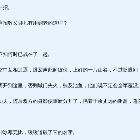
一招。
这招数又哪儿有用到老的道理？
不知何时已战在了一起。
中互相追逐，爆裂声此起彼伏，上好的一片山谷，不过眨眼间
开到这里，否则城门失火，殃及池鱼，他们说不定会全军覆没
夫，随后双方的身影便重新分开了，隔着千余丈远的距离，遥
神冰寒无比，缓缓道破了它的名字。