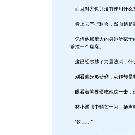
而且对方也并没有使用什么玄
看上去有些粗鲁，然而越是简
凭借他那庞大的身躯所赋予的
够撞一个窟窿。
这已经超越了力量法则，什
别看他身形磅礴，动作却是
眼看着就要硬吃他这一击，
林小遥眼中精芒一闪，扬声吐
“这……”