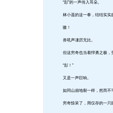
“彭”的一声传入耳朵。
林小遥的这一拳，结结实实
嗷！
兽吼声凄厉无比。
但这穷奇也当着悍勇之极，受
“彭！”
又是一声巨响。
如同山崩地裂一样，然而不可
穷奇惊呆了，用仅存的一只