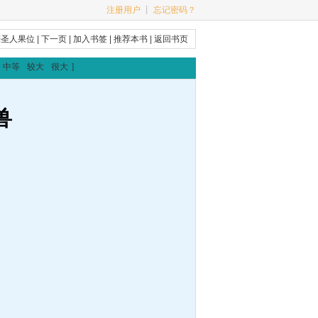
注册用户
┊
忘记密码？
到圣人果位
|
下一页
|
加入书签
|
推荐本书
|
返回书页
中等
较大
很大
]
兽