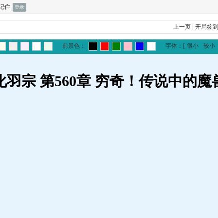
记住
上一页
|
开局签
前景色：
字体：
[
很小
较小
化羽宗 第560章 穷奇！传说中的魔