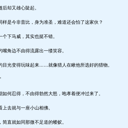
随后却又雄心陡起。
样是今非昔比，身为准圣，难道还会怕了这家伙？
一个下马威，其实也挺不错。
的嘴角边不由得流露出一缕笑容。
目光变得玩味起来……就像猎人在瞅他所选好的猎物。
”
如何忍得，不由得勃然大怒，咆孝着便冲过来了。
看上去就与一座小山相佛。
，简直就如同那微不足道的蝼蚁。