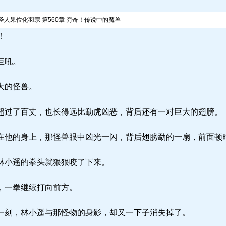
人果位化羽宗 第560章 穷奇！传说中的魔兽
！
巨吼。
大的怪兽。
过了百丈，也长得远比勐虎凶恶，背后还有一对巨大的翅膀。
他的身上，那怪兽眼中凶光一闪，背后翅膀勐的一扇，前面顿
林小遥的拳头就狠狠咬了下来。
，一拳继续打向前方。
刻，林小遥与那怪物的身影，却又一下子消失掉了。