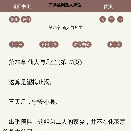
开局签到圣人果位
返回书页
首页
护眼
关灯
大
中
小
第78章 仙人与凡尘
上一章
返回目录
进入书架
下一章
第78章 仙人与凡尘 (第1/3页)
这算是望梅止渴。
三天后，宁安小县。
出乎预料，这姐弟二人的家乡，并不在化羽宗