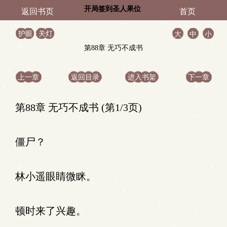
开局签到圣人果位
返回书页
首页
护眼
关灯
大
中
小
第88章 无巧不成书
上一章
返回目录
进入书架
下一章
第88章 无巧不成书 (第1/3页)
僵尸？
林小遥眼睛微眯。
顿时来了兴趣。