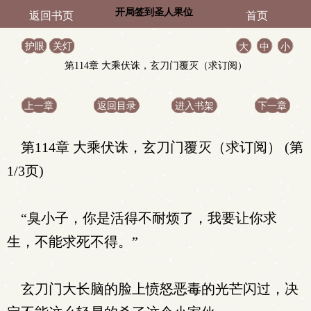
开局签到圣人果位
返回书页
首页
护眼
关灯
大
中
小
第114章 大乘伏诛，玄刀门覆灭（求订阅）
上一章
返回目录
进入书架
下一章
第114章 大乘伏诛，玄刀门覆灭（求订阅） (第
1/3页)
“臭小子，你是活得不耐烦了，我要让你求
生，不能求死不得。”
玄刀门大长脑的脸上愤怒恶毒的光芒闪过，决