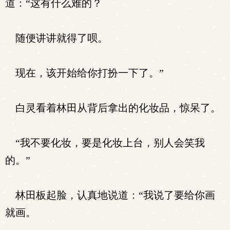
道：“这有什么难的？
随便讲讲就得了呗。
现在，该开始给你打扮一下了。”
白灵看着林田从背后拿出的化妆品，惊呆了。
“我不要化妆，要是化妆上台，别人会笑我
的。”
林田板起脸，认真地说道：“我说了要给你画
就画。