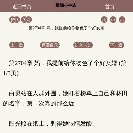
最强小神农
返回书页
首页
护眼
关灯
大
中
小
第2704章 妈，我提前给你物色了个好女婿
上一章
返回目录
进入书架
下一章
第2704章 妈，我提前给你物色了个好女婿 (第
1/3页)
白灵站在人群外围，她盯着榜单上自己和林田
的名字，第一次靠的那么近。
阳光照在纸上，刺得她眼睛发酸。