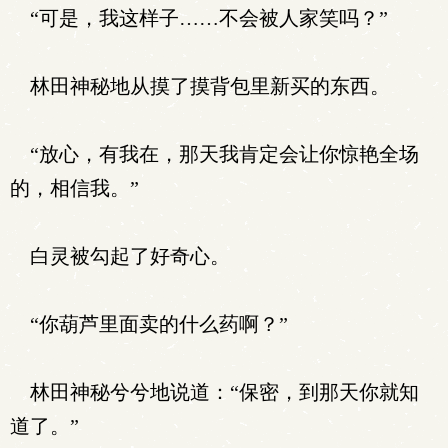
“可是，我这样子……不会被人家笑吗？”
林田神秘地从摸了摸背包里新买的东西。
“放心，有我在，那天我肯定会让你惊艳全场
的，相信我。”
白灵被勾起了好奇心。
“你葫芦里面卖的什么药啊？”
林田神秘兮兮地说道：“保密，到那天你就知
道了。”