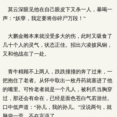
莫云深眼见他在自己眼皮下又杀一人，暴喝一
声：“妖孽，我定要将你碎尸万段！”
大鹏金雕本来就没受多大的伤，此时又吸食了
几十个人的灵气，状态正佳。招出六凌披风锏，
又和他战在了一处。
青牛精顾不上两人，跌跌撞撞的奔了过来，一
把抱住了老者。从怀中取出一枚丹药就塞进了他
的嘴里。可怜老者就是一个凡人，被利爪当胸穿
过，那还会有命在，已经是面色苍白气若游丝。
口中低声道：“孙儿，我的孙儿。”没说两句，就
脑袋一歪，不在言语了。