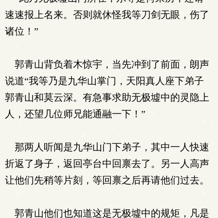
速速报上名来。否则就休怪我等刀剑无眼，伤了
诸位！”
郭青山背负着木惊宇，当先冲到了前面，朗声
说道“我等乃是九华山掌门，天阳真人座下弟子
郭青山和莫云深。有急事求助无极墟中的灵隐上
人，还望几位师兄能通融一下！”
那两人听闻是九华山门下弟子，其中一人快速
折返了身子，返回亭台中回禀去了。另一人高声
让他们先稍等片刻，等回禀之后再请他们过去。
郭青山他们也知道这是无极墟中的规矩，凡是