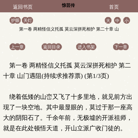
惊芸传
返回书页
首页
护眼
关灯
大
中
小
第一卷 两精怪信义托孤 莫云深拼死相护 第二十章 山
门遇阻(持续求推荐票)
上一章
返回目录
进入书架
下一章
第一卷 两精怪信义托孤 莫云深拼死相护 第二
十章 山门遇阻(持续求推荐票) (第1/3页)
绕着低矮的山峦又飞了十多里地，就见前方出
现了一块空地。其中最显眼的，莫过于那一座高
大的阴阳石了。千余年前，无极墟的开派祖师，
就是在此处顿悟天道，开山立派广收门徒的。