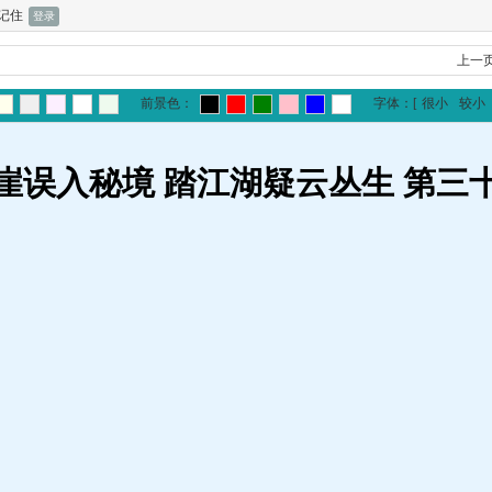
记住
上一
前景色：
字体：
[
很小
较小
崖误入秘境 踏江湖疑云丛生 第三