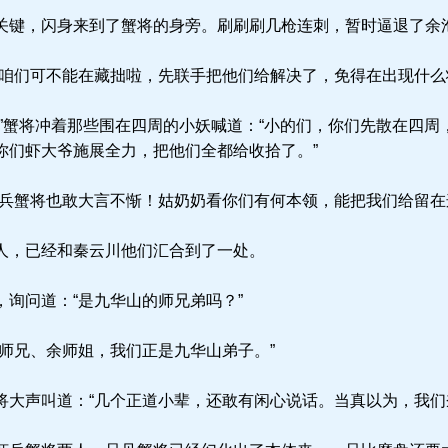
键，闪身来到了蟹将的身旁。刷刷刷几枪连刺，暂时逼退了余
咱们可不能在藏拙啦，先联手把他们给解决了，免得在出现什么
”蟹将冲着那些围在四周的小妖喊道：“小的们，你们先散在四周
你们虾大爷施展全力，把他们全都给收拾了。”
兵蟹将也敢大言不惭！姑奶奶看你们有何本领，能把我们给留在
人，已经和秦云川他们汇合到了一处。
询问道：“是九华山的师兄弟吗？”
师兄、余师姐，我们正是九华山弟子。”
大声叫道：“几个正道小辈，还敢有闲心说话。当真以为，我们