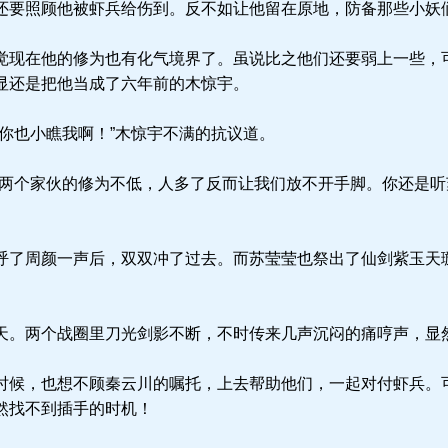
还要照顾他被虾兵给伤到。反不如让他留在原地，防备那些小妖
现在他的修为也有化气境界了。虽说比之他们还要弱上一些，
显还是把他当成了六年前的木惊宇。
你也小瞧我啊！”木惊宇不满的抗议道。
两个家伙的修为不低，人多了反而让我们放不开手脚。你还是听
了周颜一声后，双双冲了过去。而苏莹莹也祭出了仙剑紫玉天
。两个战圈里刀光剑影不断，不时传来几声沉闷的痛哼声，显
候，也想不顾秦云川的嘱托，上去帮助他们，一起对付虾兵。
然找不到插手的时机！