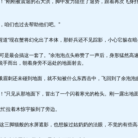
！”刚刚被震退的石大洪，脚中发力阻住了退势，跟着再次飞身
，咱们也过去帮助他们吧。”
道“现在蟹将幻化出了本体，那虾兵还不见踪影，小心它躲在暗
可是最会搞这一套了。”余泡泡点头称赞了一声后，身形猛然高
脱手而出，朝着身旁不远处的地面射去。
眉刺还未碰到地面，就不知被什么东西击中，飞回到了余泡泡
！”只见从那地面下，冒出了一个闪着寒光的枪头。刚一露出地
慌忙拉着木惊宇躲到了旁边。
这三脚猫般的水屏遮影，也想躲过姑奶奶的法眼，不觉的有些高