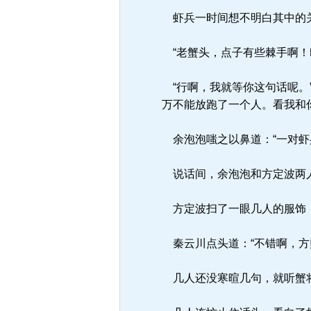
虾兵一时间想不明白其中的关
“老蟹头，点子有些棘手啊！
“行啊，我就等你这句话呢。
万不能放跑了一个人。看我和
余泡泡嗤之以鼻道：“一对虾
说话间，余泡泡和方定波两
方定波扫了一眼几人的服饰，
秦云川点头道：“不错啊，方
几人还没寒暄几句，就听蟹将