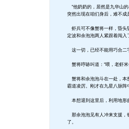
“他奶奶的，居然是九华山的
突然出现在咱们身后，难不成
虾兵可不像蟹将一样，昏头昏
定波和余泡泡两人紧跟着闯入
这一切，已经不能用巧合二字
蟹将哼哧叫道：“喂，老虾米
蟹将和余泡泡斗在一处，本想
霸道凌厉。刚才在九星八脉阵
本想退到这里后，利用地形的
那余泡泡见有人冲来支援，顿
了。