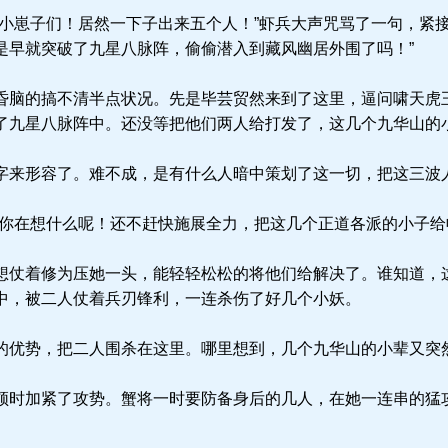
小崽子们！居然一下子出来五个人！”虾兵大声咒骂了一句，紧接
是早就突破了九星八脉阵，偷偷潜入到藏风幽居外围了吗！”
脑的搞不清半点状况。先是毕芸贸然来到了这里，逼问啸天虎
了九星八脉阵中。还没等把他们两人给打发了，这几个九华山的
来形容了。难不成，是有什么人暗中策划了这一切，把这三波
你在想什么呢！还不赶快施展全力，把这几个正道各派的小子给
仗着修为压她一头，能轻轻松松的将他们给解决了。谁知道，
中，被二人仗着兵刃锋利，一连杀伤了好几个小妖。
优势，把二人围杀在这里。哪里想到，几个九华山的小辈又突
时加紧了攻势。蟹将一时要防备身后的几人，在她一连串的猛