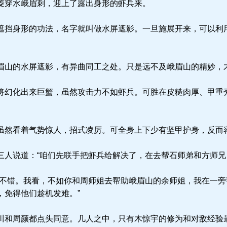
穿水峨眉刺，迎上了露出身形的虾兵来。
挡身形的功法，名字就叫做水屏遮影。一旦施展开来，可以利
山的水屏遮影，有异曲同工之处。只是远不及峨眉山的精妙，
幻化出来巨蟹，虽然攻击力不如虾兵。可胜在皮糙肉厚、甲重
然看着气势惊人，招式凌厉。可全身上下少有坚甲护身，反而
人说道：“咱们先联手把虾兵给解决了，在去帮石师弟和方师兄
不错。我看，不如你和周师姐去帮助峨眉山的余师姐，我在一旁
，免得他们趁机发难。”
和周颜都点头同意。几人之中，只有木惊宇的修为和对敌经验