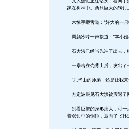
几人连忙止住话头，看向了虾
趴在树林中。两只巨大的钢钳
木惊宇咂舌道：“好大的一只
周颜冷哼一声接道：“本小姐
石大洪已经当先冲了出去，哈
一拳击在壳背上后，发出了一
“九华山的师弟，还是让我来
方定波眼见石大洪被震退了回
别看巨蟹的身形庞大，可一点
着双钳中的铜锤，迎向了飞扑