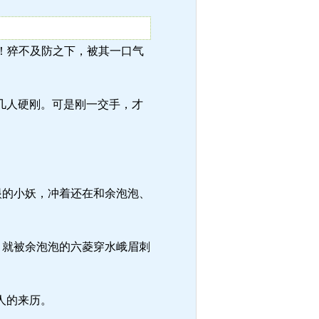
荒人！猝不及防之下，被其一口气
几人硬刚。可是刚一交手，才
眼的小妖，冲着还在和余泡泡、
，就被余泡泡的六菱穿水峨眉刺
人的来历。