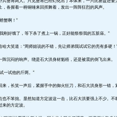
兵蟹将两人。只见蟹将已经幻化出了本体来，一只比磨盘还要
上，各握着一柄铜锤来回挥舞着，发出一阵阵狂烈的风声。
螃蟹啊！”
我刚好饿了，等下杀了煮上一锅，正好能祭祭我的五脏庙。”
哈大笑道：“周师姐说的不错，先让师弟我试试它的壳有多硬！
阵沉闷的响声。绕是石大洪身材魁梧，还是被震的倒飞出来。
试一试他的斤两。”
来，长笑一声后，紧握手中的御火狂刀，和石大洪身形一错，
也不笨拙。显然知道方定波这一击，比石大洪要强上不少。不
过来的方定波。