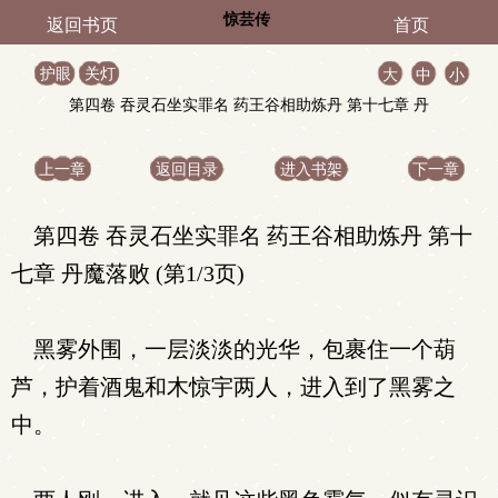
惊芸传
返回书页
首页
护眼
关灯
大
中
小
第四卷 吞灵石坐实罪名 药王谷相助炼丹 第十七章 丹
魔落败
上一章
返回目录
进入书架
下一章
第四卷 吞灵石坐实罪名 药王谷相助炼丹 第十
七章 丹魔落败 (第1/3页)
黑雾外围，一层淡淡的光华，包裹住一个葫
芦，护着酒鬼和木惊宇两人，进入到了黑雾之
中。