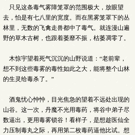
只见这条毒气雾障笼罩的范围极大，放眼望
去，怕是有七八里的宽度。而在黑雾笼罩下的丛
林里，无数的飞禽走兽都中了毒气。就连漫山遍
野的草木古树，也跟着萎靡不振，枯萎凋零了。
木惊宇望着死气沉沉的山野说道：“老前辈，
想不到这些毒雾的毒性如此之大，能将整个山林
的生灵给毒杀了。”
酒鬼忧心忡忡，目光焦急的望着不远处出现的
山谷。这一次，丹魔不光用毒药，将谷中弟子尽
数逼出，更用毒雾锁谷！看样子，是想趁医仙全
力压制毒丸之际，再用第二枚毒药逼他比试。想