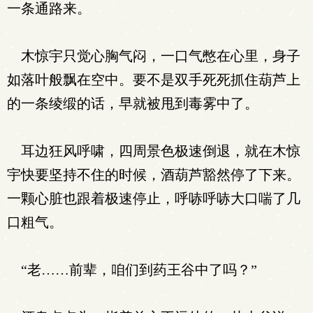
一条通路来。
木惊宇只觉心胸气闷，一口气憋在心里，身子
如落叶般飘在空中。要不是双手死死抓住葫芦上
的一条绫缎的话，早就被甩到毒雾中了。
耳边狂风呼啸，四周景色极速倒退，就在木惊
宇快要坚持不住的时候，酒葫芦豁然停了下来。
一颗心脏也跟着极速停止，呼哧呼哧大口喘了几
口粗气。
“老……前辈，咱们到药王谷中了吗？”