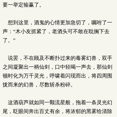
要一举定输赢了。
想到这里，酒鬼的心情更加急切了，嘱咐了一
声：“木小友抓紧了，老酒头可不敢在耽搁下去
了。”
说罢，不在顾及不断扑过来的毒雾幻兽，双手
之间凝聚出一柄仙剑，口中轻喝一声去，那仙剑
顿时化为万千灵光，呼啸着闪现而出，将四周围
拢而来的幻兽，尽数斩杀粉碎。
这酒葫芦就如同一颗流星般，拖着一条灵光幻
尾，眨眼间奔出百丈有余，将浓郁的黑雾给清除