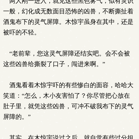
两人刚一进入，就见这些黑色雾气，似有灵识
一般，幻化成无数面目恐怖的凶兽，不断撕扯着
酒鬼布下的灵气屏障。木惊宇虽身在其中，还是
被吓的不轻。
“老前辈，您这灵气屏障还结实吧。会不会被
这些凶兽给撕裂了口子，闯进来啊。”
酒鬼看着木惊宇吓的有些惨白的面容，哈哈大
笑道：“怎么，木小友害怕了？你尽管把心放在
肚子里，就凭这些凶兽，可冲不破我布下的灵气
屏障的。”
其实，在木惊宇说过之后，就自觉有些过分担