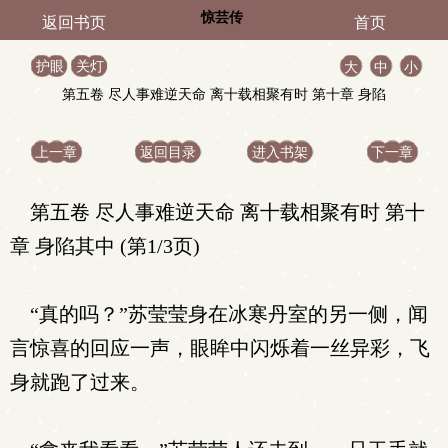
惊芸传
返回书页
首页
护眼
关灯
大
中
小
第五卷 尽人事难逆天命 离十载相聚有时 第十章 身陷
其中
上一章
返回目录
进入书架
下一章
第五卷 尽人事难逆天命 离十载相聚有时 第十
章 身陷其中 (第1/3页)
“真的吗？”苏莹莹身在冰寒丹室的另一侧，闻
言惊喜的回应一声，眼眸中闪烁着一丝异彩，飞
身就跑了过来。