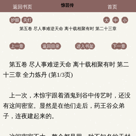
惊芸传
返回书页
首页
护眼
关灯
大
中
小
第五卷 尽人事难逆天命 离十载相聚有时 第二十三章
全力炼丹
上一章
返回目录
进入书架
下一章
第五卷 尽人事难逆天命 离十载相聚有时 第二
十三章 全力炼丹 (第1/3页)
上一次，木惊宇跟着酒鬼到谷中传艺时，还没
有这间密室。显然是在他们走后，药王谷众弟
子，连夜建起来的。