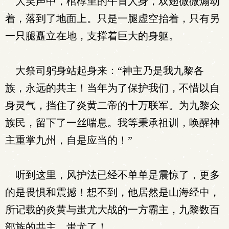
大笑声中，棺椁里的牛首人身，双翅微微煽动
着，落到了地面上。只是一腿虚空抬着，只有另
一只腿矗立在地，支撑着巨大的身躯。
大祭司躬身站起身来：“神主乃是我九黎各
族，永远的共主！当年为了保护我们，不惜以自
身灵气，挡住了炎黄二帝的十万联军。为九黎众
族民，留下了一丝喘息。我等秉承祖训，唤醒神
主重掌九州，自是应当的！”
听到这里，风护法已经不单单是震惊了，更多
的是畏惧和震撼！想不到，他居然是山海经中，
所记载的炎黄与蚩尤大战的一方霸主，九黎数百
部族的共主，蚩尤了！