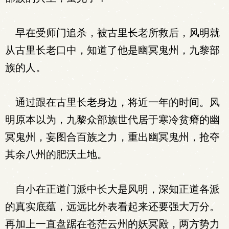
早在受师门追杀，被古里长老所救后，风明就
从古里长老口中，知道了他是幽冥鬼州，九黎部
族的人。
通过跟在古里长老身边，将近一年的时间。风
明原本以为，九黎众部族世代居于寒冷贫瘠的幽
冥鬼州，妄图合百族之力，重出幽冥鬼州，抢夺
其余八州的肥沃土地。
自小在正道门派中长大是风明，深知正道各派
的真实底蕴，远远比外表看起来还要强大万分。
再加上一直盘踞在苍茫云州的妖冥殿，两方势力