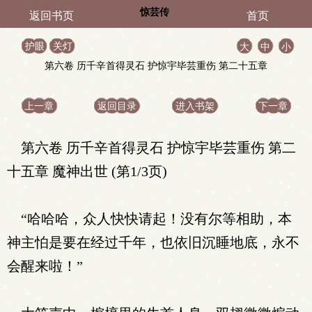
惊芸传
返回书页
首页
护眼
关灯
大
中
小
第六卷 历千辛首得灵石 护惊宇毕芸重伤 第二十五章
魔神出世
上一章
返回目录
进入书架
下一章
第六卷 历千辛首得灵石 护惊宇毕芸重伤 第二
十五章 魔神出世 (第1/3页)
“哈哈哈，众人快快请起！没有尔等相助，本
神主怕是要在经过千年，也依旧沉睡地底，永不
会醒来啦！”