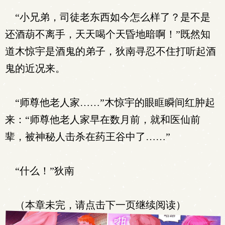
“小兄弟，司徒老东西如今怎么样了？是不是
还酒葫不离手，天天喝个天昏地暗啊！”既然知
道木惊宇是酒鬼的弟子，狄南寻忍不住打听起酒
鬼的近况来。
“师尊他老人家……”木惊宇的眼眶瞬间红肿起
来：“师尊他老人家早在数月前，就和医仙前
辈，被神秘人击杀在药王谷中了……”
“什么！”狄南
（本章未完，请点击下一页继续阅读）