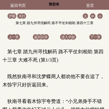
惊芸传
返回书页
首页
护眼
关灯
大
中
小
第七章 踏九州寻找解药 路不平仗剑相助 第四十三章
大难不死
上一章
返回目录
进入书架
下一章
第七章 踏九州寻找解药 路不平仗剑相助 第四
十三章 大难不死 (第1/3页)
既然狄南寻和沈梦蝶两人都劝他不要在追了，
木惊宇只好折返回来。
狄南寻看着木惊宇夸赞道：“小兄弟身手不错