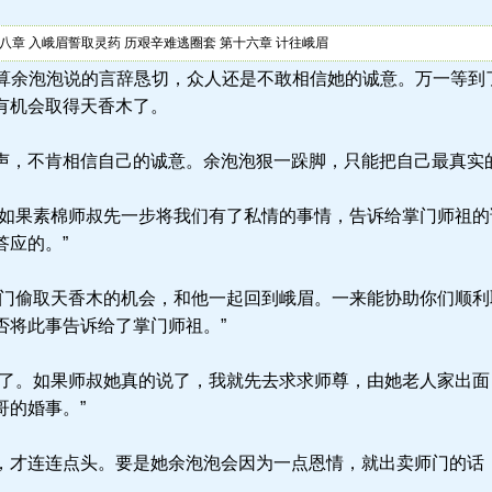
八章 入峨眉誓取灵药 历艰辛难逃圈套 第十六章 计往峨眉
.la) 就算余泡泡说的言辞恳切，众人还是不敢相信她的诚意。万一
有机会取得天香木了。
，不肯相信自己的诚意。余泡泡狠一跺脚，只能把自己最真实
如果素棉师叔先一步将我们有了私情的事情，告诉给掌门师祖的
答应的。”
门偷取天香木的机会，和他一起回到峨眉。一来能协助你们顺利
否将此事告诉给了掌门师祖。”
了。如果师叔她真的说了，我就先去求求师尊，由她老人家出面
哥的婚事。”
才连连点头。要是她余泡泡会因为一点恩情，就出卖师门的话