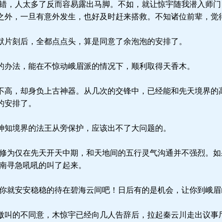
错，人太多了反而容易露出马脚。不如，就让惊宇随我潜入师门
之外，一旦有意外发生，也好及时赶来搭救。不知诸位前辈，觉
片刻后，全都点点头，算是同意了余泡泡的安排了。
办法，能在不惊动峨眉派的情况下，顺利取得天香木。
高，却身负上古神器。从几次的交锋中，已经能和先天境界的
的安排了。
知境界的法王从旁保护，应该出不了大问题的。
修为仅在先天开天中期，和天地间的五行灵气沟通并不强烈。如
狄南寻急吼吼的叫了起来。
你就安安稳稳的待在碧海云间吧！日后有的是机会，让你到峨眉
叫的不同意，木惊宇已经向几人告辞后，拉起秦云川走出议事