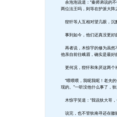
余泡泡说道：“秦师弟说的不
两位法王吗，则等在护派大阵
狴犴等人互相对望几眼，沉默
事到如今，他们还真没更好的
再者说，木惊宇的修为虽然不
他亲自前往峨眉，确实是最好
更何况，狴犴和朱厌这两个神
“喂喂喂，我呢我呢！老夫的
现的。”一听没他什么事了，
木惊宇笑道：“我说狄大哥，
说完，也不管狄南寻还在嗷嗷