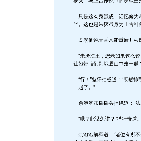
身来。与上古传说中的灵魂出
只是这肉身虽成，记忆修为却
半。这也是朱厌虽身为上古神
既然他说天香木能重新开枝
“朱厌法王，您老如果这么说
让她带咱们到峨眉山中走一趟
“行！”狴犴拍板道：“既然
一趟了。”
余泡泡却摇摇头拒绝道：“法
“哦？此话怎讲？”狴犴奇道
余泡泡解释道：“诸位有所不