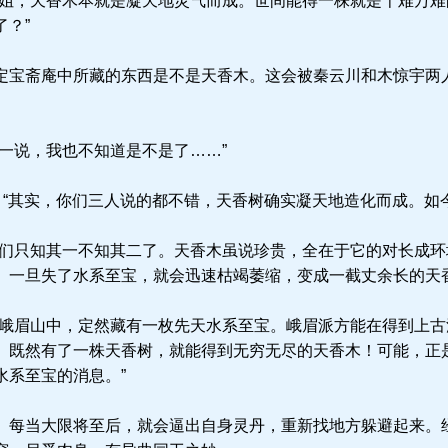
姐，天香木本就是凝天地灵气而成。世间能得一株就是千难万难
？”
宝斋庵中所藏的东西是不是天香木。这会被秦云川和木惊宇两
一说，我也不知道是不是了……”
：“其实，你们三人说的都不错，天香树确实凝天地造化而成。如
们只知其一不知其二了。天香木虽说珍贵，全在于它的对长成环
。一旦失了水系至宝，就会迅速枯竭萎缩，变成一截丈余长的天香
峨眉山中，定然藏有一枚先天水系至宝。峨眉派方能在得到上古
。既然有了一株天香树，就能得到无穷无尽的天香木！可能，正
水系至宝的消息。”
每当大限将至后，就会逼出自身灵丹，重新找地方躲避起来。