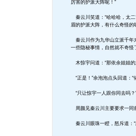
厉害的护派大阵呢！”
秦云川笑道：“哈哈哈，太二
眉的护派大阵，有什么奇怪的呢
秦云川作为九华山立派千年来
一些隐秘事情，自然就不奇怪
木惊宇问道：“那依余姐姐的
“正是！”余泡泡点头回道：
“只让惊宇一人跟你同去吗？
周颜见秦云川主要要求一同前
秦云川眼珠一瞪，怒斥道：“