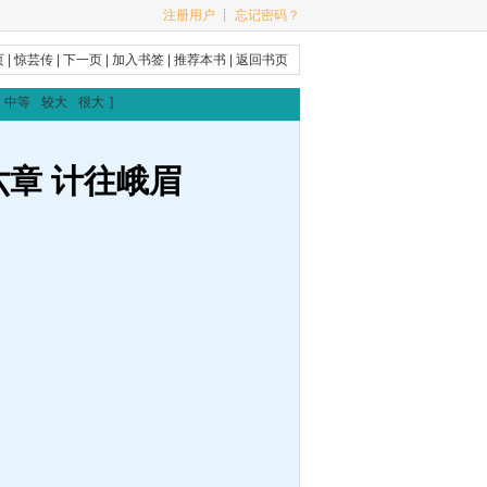
注册用户
┊
忘记密码？
页
|
惊芸传
|
下一页
|
加入书签
|
推荐本书
|
返回书页
中等
较大
很大
]
六章 计往峨眉