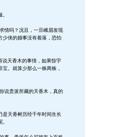
服。
求情吗？况且，一旦峨眉发现
方少侠的婚事没有着落，恐怕
再说天香木的事情，如果惊宇
异宝。就算少那么一株两株，
你说贵派所藏的天香木，真的
乃是天香树历经千年时间生长
呢。