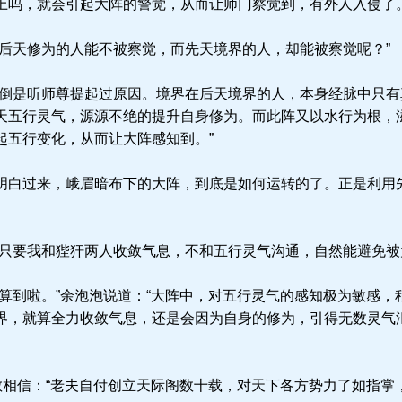
上吗，就会引起大阵的警觉，从而让师门察觉到，有外人入侵了。
后天修为的人能不被察觉，而先天境界的人，却能被察觉呢？”
倒是听师尊提起过原因。境界在后天境界的人，本身经脉中只有
天五行灵气，源源不绝的提升自身修为。而此阵又以水行为根，
起五行变化，从而让大阵感知到。”
白过来，峨眉暗布下的大阵，到底是如何运转的了。正是利用
只要我和狴犴两人收敛气息，不和五行灵气沟通，自然能避免被
算到啦。”余泡泡说道：“大阵中，对五行灵气的感知极为敏感，
界，就算全力收敛气息，还是会因为自身的修为，引得无数灵气
敢相信：“老夫自付创立天际阁数十载，对天下各方势力了如指掌