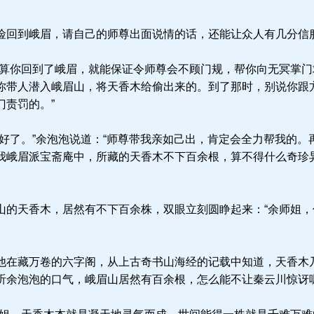
回到峨眉，请自己的师尊出面说情的话，还能让众人有几分信
算你回到了峨眉，就能保证令师尊会不顾门规，帮你向无冥掌门
你带人潜入峨眉山，将天香木给偷出来的。到了那时，别说你跟
门责罚的。”
好了。”余泡泡说道：“师尊带我亲如己出，肯定会全力帮我的。
我峨眉派宝斋庵中，所藏的天香木不下百余根，算不得什么奇珍
的天香木，居然有不下百余株，双眼立刻圆睁起来：“余师姐，
在藏万卷的六字阁，从上古奇书山海经的记载中知道，天香木
听余泡泡的口气，峨眉山居然有百余根，怎么能不让秦云川惊讶