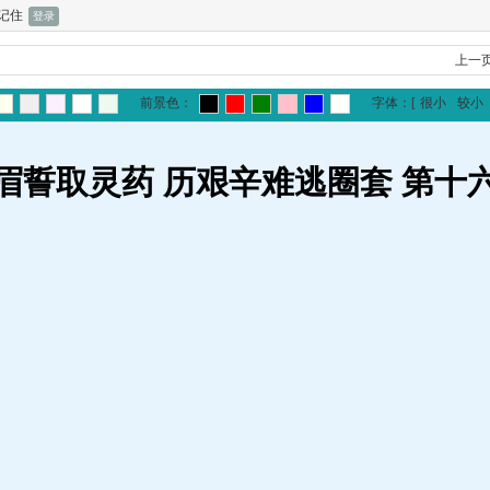
记住
上一
前景色：
字体：
[
很小
较小
眉誓取灵药 历艰辛难逃圈套 第十