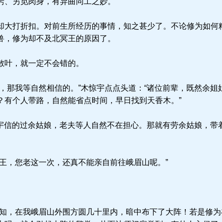
窍、另觅肉身，有异曲同工之妙。
大打折扣。对前生所经历的事情，知之甚少了。不论修为如何
兽，修为却不及北冥王的原因了。
散叶，就一定不会错的。
，那我等自然相信的。”木惊宇点点头道：“诸位前辈，既然余姐
？有个人带路，自然能省点时间，早日找到天香木。”
惊宇信的过余姑娘，老夫等人自然不在担心。那就有劳余姑娘，带
王，您老这一次，还真不能亲自前往峨眉山呢。”
。
知，在我峨眉山外围方圆几十里内，暗中布下了大阵！若是修为