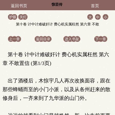
惊芸传
返回书页
首页
护眼
关灯
大
中
小
第十卷 计中计难破奸计 费心机实属枉然 第六章 不敢
置信
上一章
返回目录
进入书架
下一章
第十卷 计中计难破奸计 费心机实属枉然 第六
章 不敢置信 (第1/3页)
出了酒楼后，木惊宇几人再次改换面容，跟在
那些蜂蛹而至的小门小派，以及从各州赶来的散
修身后，一齐来到了九华派的山门外。