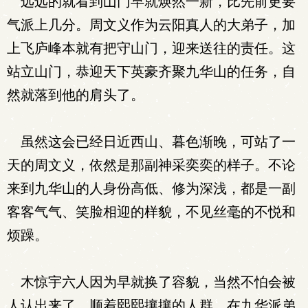
远远的就看到山门早就焕然一新，比先前更要
气派上几分。周文义作为云阳真人的大弟子，加
上飞庐峰本就有把守山门，迎来送往的责任。这
站立山门，恭迎天下英豪齐聚九华山的任务，自
然就落到他的肩头了。
虽然这会已经日近西山、暮色渐晚，可站了一
天的周文义，依然是那副神采奕奕的样子。不论
来到九华山的人身份高低、修为深浅，都是一副
客客气气、笑脸相迎的样貌，不见丝毫的不悦和
烦躁。
木惊宇六人因为早就换了容貌，当然不怕会被
人认出来了。顺着熙熙攘攘的人群，在九华派弟