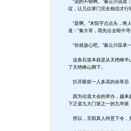
“说的不错啊。”秦云川说道
绽，让几位掌门完全相信才行呀
“是啊。”木惊宇点点头，将
道：“秦大哥，我先出去暗中
“你就放心吧。”秦云川应承
这条石道本就是从天绝峰半山
了天绝峰山脚下。
扒开眼前一人多高的杂草后，
因为论道大会的举办，越来越
下正道九大门派之一的九华派
所以，天阳真人特意下令，并