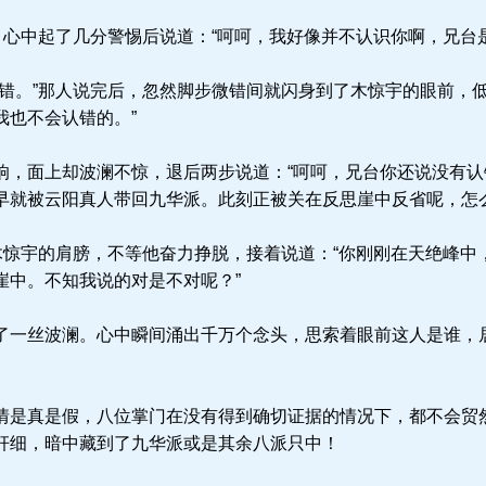
，心中起了几分警惕后说道：“呵呵，我好像并不认识你啊，兄台
错。”那人说完后，忽然脚步微错间就闪身到了木惊宇的眼前，低
我也不会认错的。”
，面上却波澜不惊，退后两步说道：“呵呵，兄台你还说没有认
早就被云阳真人带回九华派。此刻正被关在反思崖中反省呢，怎么
木惊宇的肩膀，不等他奋力挣脱，接着说道：“你刚刚在天绝峰中
崖中。不知我说的对是不对呢？”
一丝波澜。心中瞬间涌出千万个念头，思索着眼前这人是谁，
是真是假，八位掌门在没有得到确切证据的情况下，都不会贸
奸细，暗中藏到了九华派或是其余八派只中！