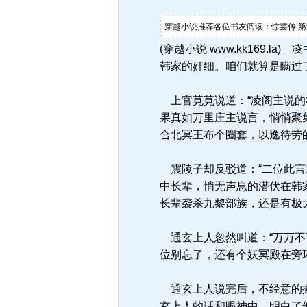
穿越小说推荐各位书友阅读：惊芸传 第
(穿越小说 www.kk169
韩家的奸细。咱们就算是瞒过
上官萈萈说道：“凌阁主说的
果真如万里庄主说言，悄悄聚
合北冥王布个圈套，以逸待劳
震陵子却反驳道：“二位此言
中长辈，悄无声息的潜伏在韩
长辈袭杀九黎部族，还是有极
通玄上人忽然叫道：“万万不
位别忘了，还有个妖冥殿在旁
通玄上人说完后，不经意的撇
玄上人的话和眼神中，明白了