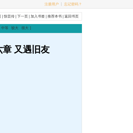
注册用户
┊
忘记密码？
页
|
惊芸传
|
下一页
|
加入书签
|
推荐本书
|
返回书页
中等
较大
很大
]
六章 又遇旧友