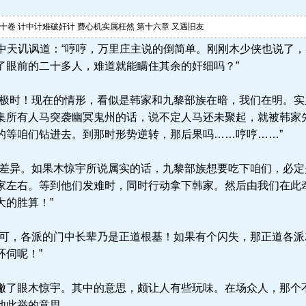
十卷 计中计难破奸计 费心机实属枉然 第十六章 又遇旧友
.la) 凌中天讥讽道：“哼哼，万里庄主说的倒简单。刚刚木少侠也说
了眼前的二十多人，难道就能瞒住其余的奸细吗？”
极时！现在的情形，看似是韩家和九黎部族在暗，我们在明。实
集所有人马突袭幽冥鬼州的话，说不定人马还未聚起，就被韩家
的等咱们钻进去。到那时形势逆转，那后果吗……哼哼……”
差异。如果木惊宇所说属实的话，九黎部族想要吃下咱们，必定
家左右。等到他们发难时，同时行动拿下韩家。然后由我们在此
大的胜算！”
可，各派的门中长辈乃是正道根基！如果有个闪失，那正道各派
环伺呢！”
了眼木惊宇。其中的意思，颇让人有些玩味。在场众人，那个
他此举的意思。