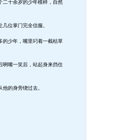
个二十余岁的少年模样，自然
让几位掌门完全信服。
多的少年，嘴里叼着一截枯草
后咧嘴一笑后，站起身来挡住
从他的身旁绕过去。