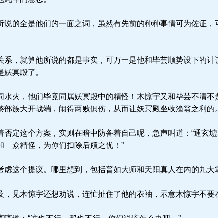
说的全是他们的一面之词，虽然有先前的种种事情可为佐证，
系，就算他所说的都是事实，可万一是他和毕芸顺势设下的计
是妖冥殿了。
水火，他们毕竟同属妖冥殿中的精怪！木惊宇又和毕芸不清不
黎部族大开战端，闹得两败俱伤，从而让妖冥殿坐收渔翁之利的
否定这个方案，实则在暗中防备着自己呢，急声叫道：“通玄墟
和一众精怪，为你们扫除后顾之忧！”
虑这个提议。哪里想到，包括普如大师和天阳真人在内的九大
，见木惊宇还想劝说，连忙扯住了他的衣袖，示意木惊宇不要