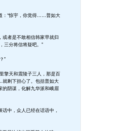
：“惊宇，你觉得……普如大
，或者是不敢相信韩家早就归
，三分将信将疑吧。”
？”
里擎天和震陵子三人，那是百
…就剩下担心了。包括普如大
家的阴谋，化解九华派和峨眉
谈话中，众人已经在话语中，