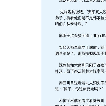
沉默片刻后，万里擎天首先嚷
“先静观其变吧。”天阳真人
弟子，看看他们是不是韩家拉
咱们在从长计议。”
凨阳子点头赞同道：“时候也
普如大师单掌立于胸前，宣了
调查清楚了。那就按照凨阳子
既然普如大师和凨阳子都发话
峰顶，留下秦云川和木惊宇两
秦云川目送看着九人消失不见
道：“惊宇，你这就要走吗？”
木惊宇不解的看了看秦云川，