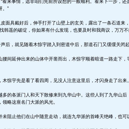
：“看来事情，远非咱们先前所设想的一般顺利。看来下一步，还
。”
人皮面具戴好后，伸手打开了山壁上的玄关，露出了一条石道来
寻找韩遥的破绽，你如果有什么发现，也要及时和我商议，万万不
一声后，就见随着木惊宇踏入到密道中后，那道石门又缓缓关闭
腰间延伸出来的山体中开凿而出，木惊宇顺着暗道一路走下，
木惊宇先是看了看四周，见没人注意这里后，才闪身走了出来
多的各派门人和天下散修来到九华山中。这些人到了九华山后
，领略这座名门大派的风光。
未阻止他们在山中随意走动，就连九华派的首峰天绝峰，也可