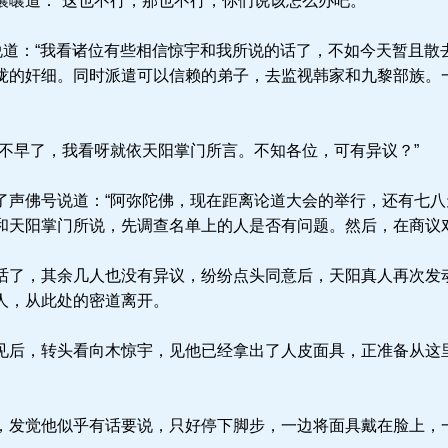
嚷道：“这也不行，那也不行，你们说该怎么办吧。”
说道：“我看诸位有些相信惊宇和我所说的话了，不如今天暂且散
拢的奸细。同时派遣可以信赖的弟子，去监视韩家和九黎部族。
不早了，我看呀就依天阳掌门所言。不知各位，可有异议？”
声佛号说道：“阿弥陀佛，现在距离论道大会的举行，还有七八
和天阳掌门所说，先调查名单上的人是否有问题。然后，在商议对
了，其余几人也没有异议，纷纷点头同意后，天阳真人再次发
人，从此处的密道离开。
后，转头看向木惊宇，见他已经拿出了人皮面具，正准备从这
发觉他似乎有话要说，只好停下脚步，一边将面具戴在脸上，一