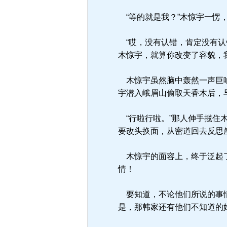
“等的就是我？”木惊宇一愣
“哎，没有认错，肯定没有认
木惊宇，就算你改变了容貌，
木惊宇虽然脑中轰然一声巨响
宇潜入峨眉山偷取天香木后，
“行啦行啦。”那人伸手揽住
要改头换面，从密道回去反思
木惊宇的面容上，终于泛起了
情！
要知道，不论他们所说的事情
是，那韩家还有他们不知道的