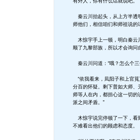
有外人，你有什么话就说吧。”
秦云川抬起头，从上方半透明
师他们，相信咱们和师祖说的话
木惊宇手上一顿，明白秦云川
顺了九黎部族，所以才会询问
秦云川问道：“哦？怎么个三
“依我看来，凨阳子和上官萈
分百的怀疑。剩下普如大师、
师等人在内，都担心这一切的
派之间矛盾。”
木惊宇说完停顿了一下，看到
不难看出他们的顾虑和态度。