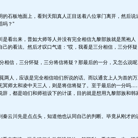
的石板地面上，看到天阳真人正目送着八位掌门离开，然后说道
吗？”
是看出来，普如大师等人并没有完全相信九黎部族就是黑袍人
自己的看法。然后才叹口气道：“哎，我看是三分相信，三分怀疑
分相信，三分怀疑，三分将信将疑？那最后的一分，又怎么说呢
萈两人，应该是完全相信咱们所说的话。而以通玄上人为首的万
无冥师太和凌中天三人，则是将信将疑了。至于最后的一分吗…
说辞，都是咱们和师祖设下的计谋，目的就是想用九黎部族和韩
秦云川先是点点头，知道他也认同自己的判断。毕竟从刚才的