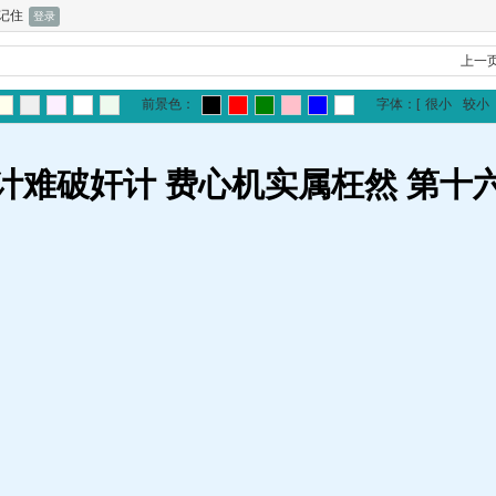
记住
上一
前景色：
字体：
[
很小
较小
计难破奸计 费心机实属枉然 第十