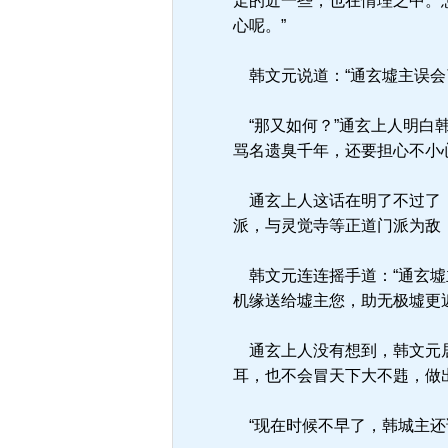
走的近一些，也在情理之中。
心呢。”
韩文元说道：“通玄墟主误会
“那又如何？”通玄上人明白
骂名遗臭千年，还要担心不小
通玄上人这话在明了不过了，
派，与灵觉寺等正道门派为敌
韩文元连连摇手道：“通玄墟
机缘送给墟主您，助无极墟更
通玄上人没有想到，韩文元居
耳，也不会冒天下大不韪，做
“现在时候不早了，韩城主还