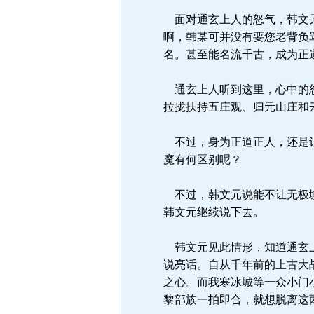
面对通玄上人的怒气，韩文元
啊，韩某可并没有要您老背负
名。甚至能名流千古，成为正
通玄上人听到这里，心中的怒
拉拢扶持五庄观、归元山庄和
不过，身为正道正人，还是让
魔有何区别呢？
不过，韩文元说能不让无极墟
韩文元继续说下去。
韩文元见此情形，知道通玄上
说亮话。自从千年前的上古大
之心。而我寒冰城等一众小门
黎部族一拍即合，就想脱离这