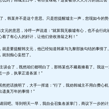
怎么到了韩城主口中，有些变味呢？这要被你大大方方的说出去
了，韩某并不是这个意思。只是想提醒墟主一声，您现如今的势
韩文元的意思，冷哼一声说道：“就算我无极墟有心，也不会行此
心着了有心人的奸计，让他们坐收渔翁之利！”
就是要提醒韩文元，他已经知道韩家与九黎部族勾结的事情了
，就别痴心妄想了。
主误会了，既然咱们都明白了，那韩某也不藏着掖着了。我这一
近一步，执掌正道各派！”
然把话挑明了，大手一挥道：“行了，我劝韩城主不用白费心机
出遗臭万年的事情！”
请回吧。等到明天一早，我自会召集各派掌门，商议下一步的计