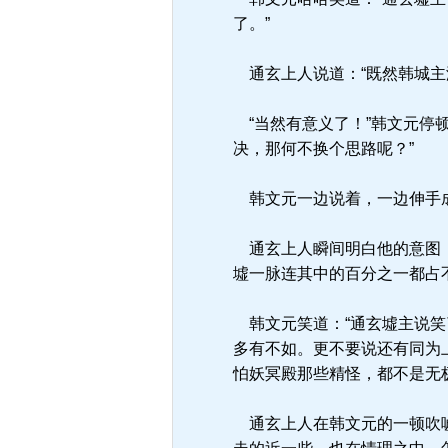
了。”
通玄上人说道：“既然韩城主
“当然有意义了！”韩文元停
决，那何不换个思路呢？”
韩文元一边说着，一边伸手成
通玄上人瞬间明白他的意图，
墟一脉连其中的百分之一都占
韩文元笑道：“通玄墟主说笑
多有不如。更不要说还有同为
怕妖冥殿那些精怪，都不是无
通玄上人在韩文元的一顿吹嘘