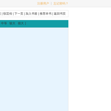
注册用户
┊
忘记密码？
页
|
惊芸传
|
下一页
|
加入书签
|
推荐本书
|
返回书页
中等
较大
很大
]