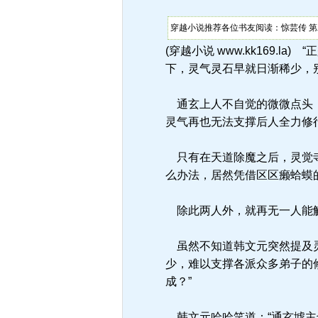
穿越小说推荐各位书友阅读：惊芸传 第
(穿越小说 www.kk169
下，灵气灵石早就日渐稀少，
通玄上人不自觉的微微点头，
灵气再也无法支撑后人全力修
只有在天道除魔之后，灵觉寺
么办法，居然凭借区区癞蛤蟆
除此两人外，就再无一人能
虽然不知道韩文元突然提及灵
少，难以支撑各派众多弟子的
成？”
韩文元哈哈笑道：“通玄墟主