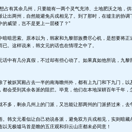
想占有其余几州，只要能有一两个灵气充沛、土地肥沃之地，供
派让出两州，自然能避免兵戎相见了。到了那时，在墟主的协调
中的威望，岂不是更上一层楼了？”
暗暗思索。原本以为，韩家和九黎部族费尽心机，是想要将正
而已。这样说来，韩文元的话也在情理之中了。
话中有几分真假，不过却有些心动了。如果真如他所说，九黎
了被妖冥殿占去一半的南海瞻州外，都有上九门和下九门，以
，都会受到其余各派的阻拦。毕竟，他们在本地深耕百年千年，
不多，剩余几州上的门派，又岂能让那两州的门派挤过来，去
。韩文元看似让自己劝说各派，避免双方兵戎相见，实则暗藏
连以无极墟马首是瞻的五庄观和归云山庄都未必同意！