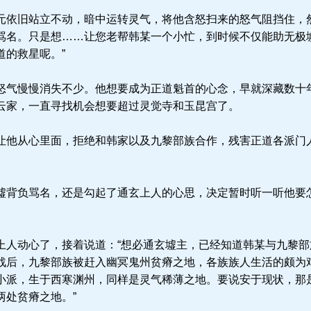
依旧站立不动，暗中运转灵气，将他含怒扫来的怒气阻挡住，然
骂名。只是想……让您老帮韩某一个小忙，到时候不仅能助无极
道的救星呢。”
气慢慢消失不少。他想要成为正道魁首的心念，早就深藏数十
云家，一直寻找机会想要超过灵觉寺和玉昆宫了。
他从心里面，拒绝和韩家以及九黎部族合作，残害正道各派门
背负骂名，还是勾起了通玄上人的心思，决定暂时听一听他要
人动心了，接着说道：“想必通玄墟主，已经知道韩某与九黎部
战后，九黎部族被赶入幽冥鬼州贫瘠之地，各族族人生活的颇为
小派，生于西寒渊州，同样是灵气稀薄之地。要说安于现状，那
两处贫瘠之地。”