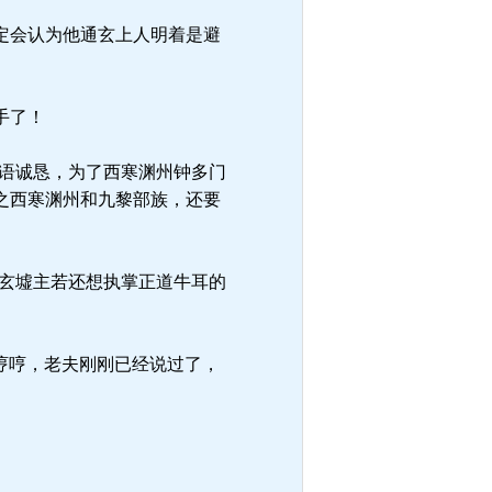
定会认为他通玄上人明着是避
手了！
语诚恳，为了西寒渊州钟多门
之西寒渊州和九黎部族，还要
玄墟主若还想执掌正道牛耳的
哼哼，老夫刚刚已经说过了，