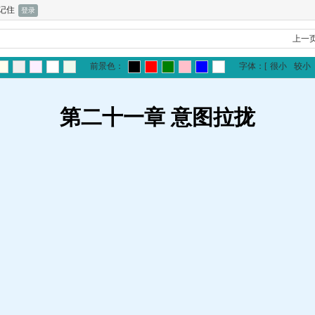
记住
上一
前景色：
字体：
[
很小
较小
第二十一章 意图拉拢