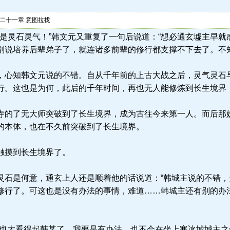
二十一章 意图拉拢
.la) “正是灵石灵气！”韩文元又重复了一句后说道：“想必通玄墟主
别说培养后辈弟子了，就连诸多前辈的修行都支撑不下去了。不
心知韩文元说的不错。自从千年前的上古大战之后，灵气灵石
行。这也是为何，此后的千年时间，再也无人能修炼到长生境界
的了无大师突破到了长生境界，成为古往今来第一人。而后那
的本体，也在不久前突破到了长生境界。
触摸到长生境界了。
石是何意，通玄上人还是顺着他的话说道：“韩城主说的不错，
修行了。可这也是没有办法的事情，难道……韩城主还有别的办
也太看得起韩某了，我要是有办法，也不会在坐上寒冰城城主之