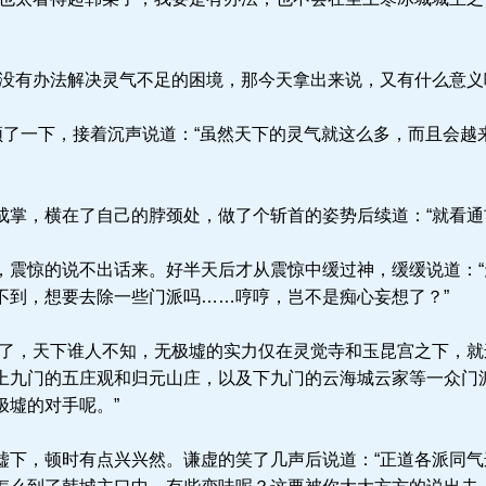
没有办法解决灵气不足的困境，那今天拿出来说，又有什么意义
顿了一下，接着沉声说道：“虽然天下的灵气就这么多，而且会越
掌，横在了自己的脖颈处，做了个斩首的姿势后续道：“就看通
震惊的说不出话来。好半天后才从震惊中缓过神，缓缓说道：“
不到，想要去除一些门派吗……哼哼，岂不是痴心妄想了？”
了，天下谁人不知，无极墟的实力仅在灵觉寺和玉昆宫之下，就
上九门的五庄观和归元山庄，以及下九门的云海城云家等一众门
极墟的对手呢。”
下，顿时有点兴兴然。谦虚的笑了几声后说道：“正道各派同气