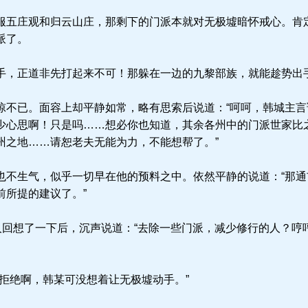
五庄观和归云山庄，那剩下的门派本就对无极墟暗怀戒心。肯
派了。
，正道非先打起来不可！那躲在一边的九黎部族，就能趁势出
不已。面容上却平静如常，略有思索后说道：“呵呵，韩城主言
少心思啊！只是吗……想必你也知道，其余各州中的门派世家比
州之地……请恕老夫无能为力，不能想帮了。”
不生气，似乎一切早在他的预料之中。依然平静的说道：“那通
前所提的建议了。”
人回想了一下后，沉声说道：“去除一些门派，减少修行的人？哼
拒绝啊，韩某可没想着让无极墟动手。”