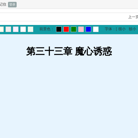
记住
上一
前景色：
字体：
[
很小
较小
第三十三章 魔心诱惑