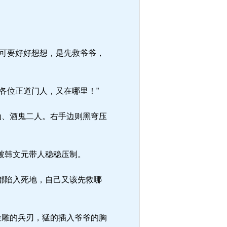
。
可要好好想想，是先救爷爷，
各位正道门人，又在哪里！”
仙、酒鬼二人。右手边则黑穹压
被韩文元带人稳稳压制。
都陷入死地，自己又该先救哪
金雕的兵刃，猛的插入爷爷的胸