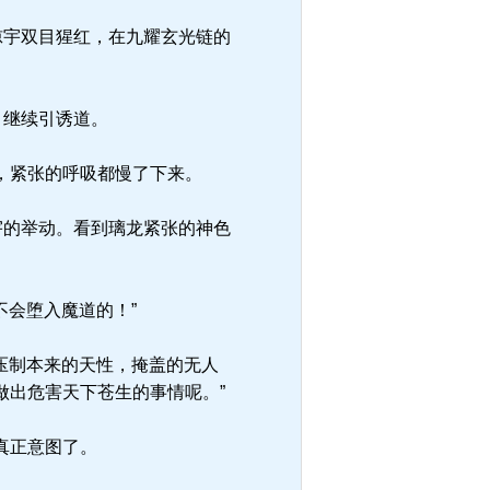
惊宇双目猩红，在九耀玄光链的
，继续引诱道。
，紧张的呼吸都慢了下来。
宇的举动。看到璃龙紧张的神色
不会堕入魔道的！”
压制本来的天性，掩盖的无人
做出危害天下苍生的事情呢。”
真正意图了。