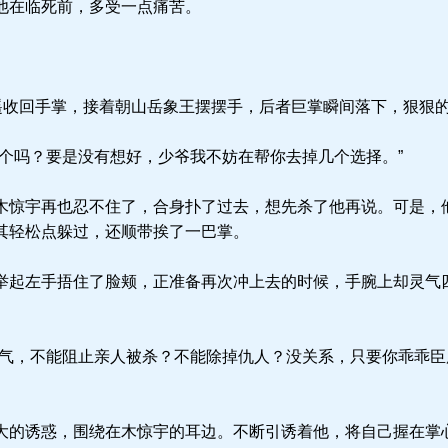
他在临死前，多受一点痛苦。
遥收回手掌，接着朝山岳象王摆摆手，后者巨掌瞬间落下，狠狠
个吗？要是没有想好，少爷我不妨在帮你去掉几个选择。”
惊宇再也忍不住了，合身扑了过去，想先杀了他再说。可是，
其轻松点躲过，还顺带挨了一巴掌。
起左手捂住了脸颊，正准备再次冲上去的时候，手腕上却灵气
气，不能阻止亲人被杀？不能除掉仇人？没关系，只要你乖乖臣
的诱惑，围绕在木惊宇的耳边。不断引诱着他，将自己握在掌