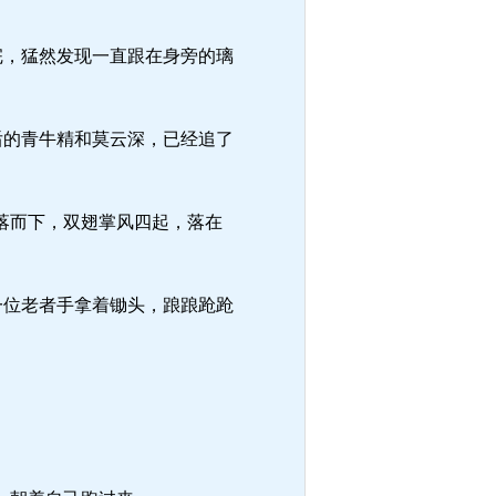
完，猛然发现一直跟在身旁的璃
后的青牛精和莫云深，已经追了
落而下，双翅掌风四起，落在
一位老者手拿着锄头，踉踉跄跄