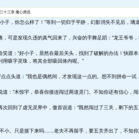
三十三章 魔心诱惑
.la) “臭小子，你怎么样了！”等到一切归于平静，幻影消失不见后
，可是发现久违的真气回来了，兴奋的手舞足蹈：“龙王爷爷，
笑道：“好小子，居然在最后关头，找到了破解的办法！快跟本
利用吸字灵珠，将其全部吸回体内呢。”
宇点点头道：“我也是偶然间，才发现这一点的。想不到拼命一试
道：“木惊宇，恭喜你接连闯过两道灵门。不知你还有信心，闯
次回到了虚无灵界中，傲首说道：“既然闯过了三关，剩下的五
不小。只是接下来吗……老夫不再留手，要五关齐出了，不知你