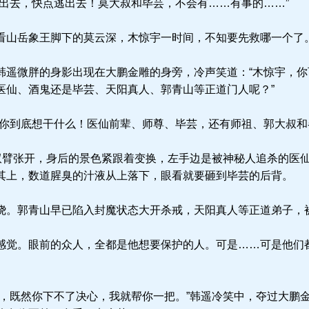
出去，快点逃出去！莫大叔和毕芸，不会有……有事的……”
山岳象王脚下的莫云深，木惊宇一时间，不知要先救哪一个了
遥微胖的身影出现在大鹏金雕的身旁，冷声笑道：“木惊宇，你
医仙、酒鬼还是毕芸、天阳真人、郭青山等正道门人呢？”
你到底想干什么！医仙前辈、师尊、毕芸，还有师祖、郭大叔和
双臂张开，身后的景色紧跟着变换，左手边是被神秘人追杀的医
其上，数道腥臭的汁液从上落下，眼看就要砸到毕芸的后背。
。郭青山早已陷入封魔状态大开杀戒，天阳真人等正道弟子，
觉。眼前的众人，全都是他想要保护的人。可是……可是他们
，既然你下不了决心，我就帮你一把。”韩遥冷笑中，夺过大鹏