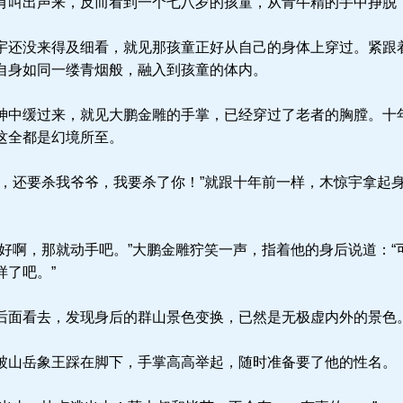
叫出声来，反而看到一个七八岁的孩童，从青牛精的手中挣脱
还没来得及细看，就见那孩童正好从自己的身体上穿过。紧跟
自身如同一缕青烟般，融入到孩童的体内。
中缓过来，就见大鹏金雕的手掌，已经穿过了老者的胸膛。十
这全都是幻境所至。
，还要杀我爷爷，我要杀了你！”就跟十年前一样，木惊宇拿起
好啊，那就动手吧。”大鹏金雕狞笑一声，指着他的身后说道：“
样了吧。”
面看去，发现身后的群山景色变换，已然是无极虚内外的景色
山岳象王踩在脚下，手掌高高举起，随时准备要了他的性名。