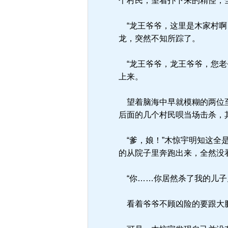
个村民，望着扑下来的精怪，
“龙王爷爷，这里是木家村啊
龙，突然不知所踪了。
“龙王爷爷，龙王爷爷，您老
上来。
望着脑海中早就模糊的两位至
后面的几个村民呗当场击杀，
“爹，娘！”木惊宇明知这全
的从院子里奔跑出来，全然没
“你……你居然杀了我的儿子
看着爷爷不顾凶险的要跟大鹏