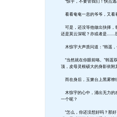
“惊宇，不要管我们！快点逃
看看奄奄一息的爷爷，又看看
可是，还没等他做出抉择，韩
还是莫云深呢？亦或者是……
木惊宇大声质问道：“韩遥，
“当然就在你眼前咯。”韩遥
顶，皮母灵根硕大的身影依附
而在身后，玉箫台上黑雾缭绕
木惊宇的心中，涌出无力的感
一个呢？
“怎么，你还没想好吗？那好