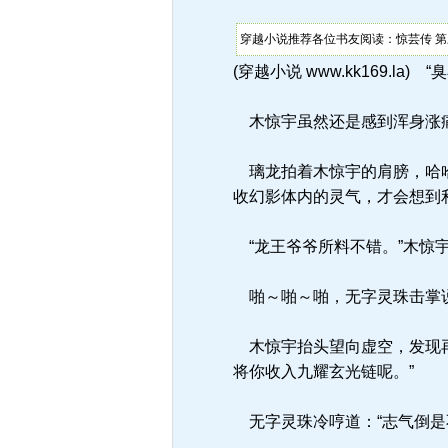
穿越小说推荐各位书友阅读：惊芸传 第
(穿越小说 www.kk169
木惊宇虽然还是感到浑身涨痛
璃龙拍着木惊宇的肩膀，哈哈
收幻影体内的灵气，才会想到
“龙王爷爷所料不错。”木惊
啪～啪～啪，无字灵珠击掌说
木惊宇抬头望向虚空，发现再
将你收入九耀玄光链呢。”
无字灵珠冷哼道：“志气倒是