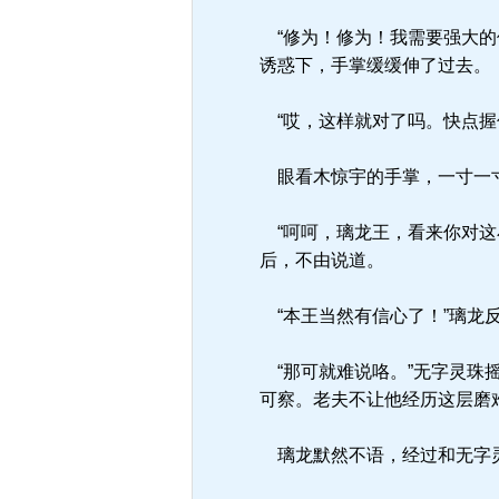
“修为！修为！我需要强大的
诱惑下，手掌缓缓伸了过去。
“哎，这样就对了吗。快点握
眼看木惊宇的手掌，一寸一寸
“呵呵，璃龙王，看来你对这
后，不由说道。
“本王当然有信心了！”璃龙
“那可就难说咯。”无字灵珠
可察。老夫不让他经历这层磨
璃龙默然不语，经过和无字灵