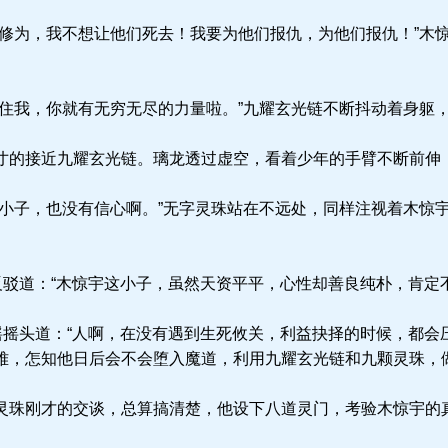
修为，我不想让他们死去！我要为他们报仇，为他们报仇！”木
住我，你就有无穷无尽的力量啦。”九耀玄光链不断抖动着身躯
的接近九耀玄光链。璃龙透过虚空，看着少年的手臂不断前伸
小子，也没有信心啊。”无字灵珠站在不远处，同样注视着木惊
反驳道：“木惊宇这小子，虽然天资平平，心性却善良纯朴，肯定
摇摇头道：“人啊，在没有遇到生死攸关，利益抉择的时候，都会
难，怎知他日后会不会堕入魔道，利用九耀玄光链和九颗灵珠，
珠刚才的交谈，总算搞清楚，他设下八道灵门，考验木惊宇的