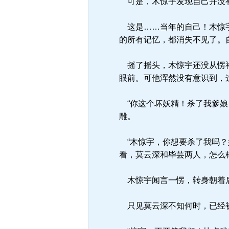
可是，木惊宇发现自己并没有
这是……当年的自己！木惊宇
的所有记忆，都消失不见了。
摇了摇头，木惊宇还没从愣神
眼前。可他浑然没有意识到，
“你这个坏妖精！杀了我爹娘
雕。
“木惊宇，你想要杀了我吗？
看，莫云深和毕芸两人，怎么
木惊宇闻言一愣，转身朝着后
只见莫云深不知何时，已经被