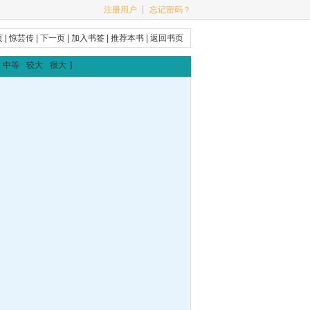
注册用户
┊
忘记密码？
页
|
惊芸传
|
下一页
|
加入书签
|
推荐本书
|
返回书页
中等
较大
很大
]