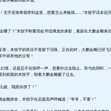
全都哭喊着四散奔逃。
！无字灵珠将我带到这里，想要怎么考验我……”木惊宇话未说
去哪了？”木惊宇刚要四处寻找璃龙的身影，紧跟在大鹏金雕身
亲，木惊宇的双目不觉留下泪珠。正在此时，大鹏金雕已经飞
其中就有他的父母！
是幻境，还是忍不住惊呼一声，想要扑过去阻止。而与此同时，
看到前面的木惊宇，朝着大鹏金雕砸了过去。
儿媳，我跟你拼了！”
金雕拼命，木惊宇在后面高声呼喊道：“爷爷，不要！”