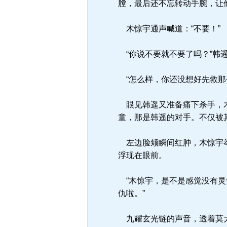
膛，最后还不忘转动手腕，让
木惊宇通声喊道：“不要！”
“你说不要就不要了吗？”韩
“怎么样，你还没想好先救那
眼见韩遥又准备痛下杀手，木
童，那是韩遥的对手。不仅被
左边脸颊瞬间红肿，木惊宇举
浮现在眼前。
“木惊宇，是不是感觉没有灵
仇啦。”
九耀玄光链的声音，透着莫大