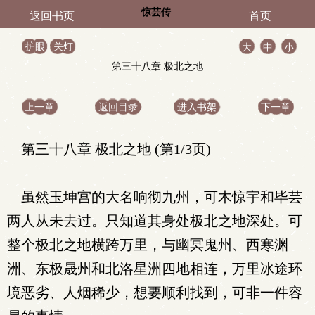
惊芸传
返回书页
首页
护眼
关灯
大
中
小
第三十八章 极北之地
上一章
返回目录
进入书架
下一章
第三十八章 极北之地 (第1/3页)
虽然玉坤宫的大名响彻九州，可木惊宇和毕芸
两人从未去过。只知道其身处极北之地深处。可
整个极北之地横跨万里，与幽冥鬼州、西寒渊
洲、东极晟州和北洛星洲四地相连，万里冰途环
境恶劣、人烟稀少，想要顺利找到，可非一件容