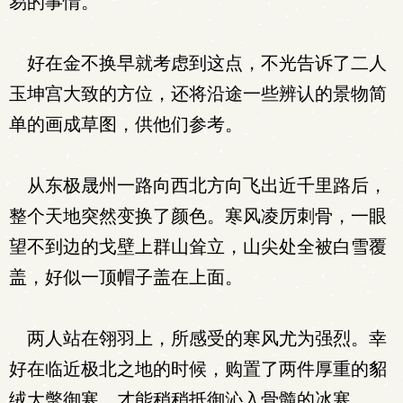
易的事情。
好在金不换早就考虑到这点，不光告诉了二人
玉坤宫大致的方位，还将沿途一些辨认的景物简
单的画成草图，供他们参考。
从东极晟州一路向西北方向飞出近千里路后，
整个天地突然变换了颜色。寒风凌厉刺骨，一眼
望不到边的戈壁上群山耸立，山尖处全被白雪覆
盖，好似一顶帽子盖在上面。
两人站在翎羽上，所感受的寒风尤为强烈。幸
好在临近极北之地的时候，购置了两件厚重的貂
绒大氅御寒，才能稍稍抵御沁入骨髓的冰寒。