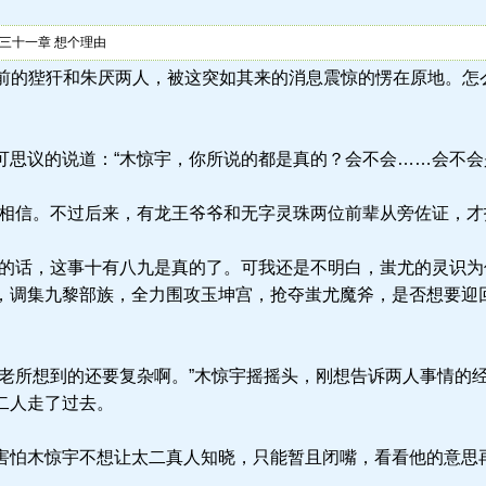
三十一章 想个理由
.la) 眼前的狴犴和朱厌两人，被这突如其来的消息震惊的愣在原地
思议的说道：“木惊宇，你所说的都是真的？会不会……会不会
相信。不过后来，有龙王爷爷和无字灵珠两位前辈从旁佐证，才
的话，这事十有八九是真的了。可我还是不明白，蚩尤的灵识为
，调集九黎部族，全力围攻玉坤宫，抢夺蚩尤魔斧，是否想要迎
老所想到的还要复杂啊。”木惊宇摇摇头，刚想告诉两人事情的
二人走了过去。
怕木惊宇不想让太二真人知晓，只能暂且闭嘴，看看他的意思