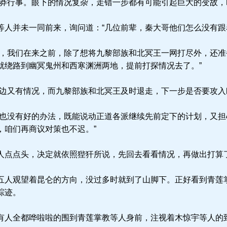
莽行事。眼下的情况复杂，走错一步都有可能引起巨大的变故，
人并未一同前来，询问道：“几位前辈，秦大哥他们怎么没有跟
，我们在来之前，除了想将九黎部族和北冥王一网打尽外，还准
就绕路到幽冥鬼州和西寒渊洲两地，提前打探情况去了。”
边又有情况，而九黎部族和北冥王及时退走，下一步是否要攻入
也没有好的办法，既能说动正道各派继续先前定下的计划，又担
，咱们再商议对策也不迟。”
点点头，决定就依照狴犴所说，先回去看看情况，再做出打算
人观望着昆仑的方向，没过多时就到了山脚下。正好看到青莲
踪迹。
人全都哗啦啦的围到青莲掌教等人身前，注视着木惊宇等人的