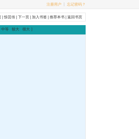
注册用户
┊
忘记密码？
页
|
惊芸传
|
下一页
|
加入书签
|
推荐本书
|
返回书页
中等
较大
很大
]