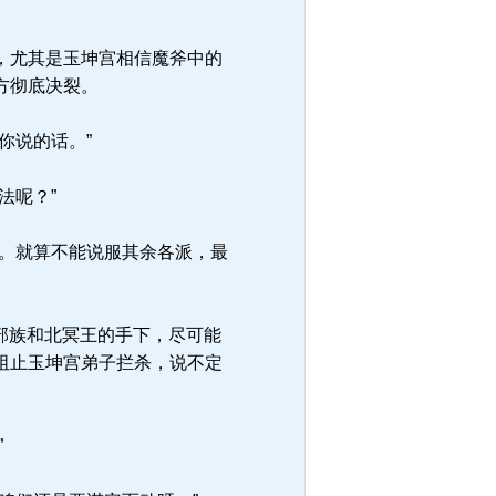
，尤其是玉坤宫相信魔斧中的
方彻底决裂。
你说的话。”
法呢？”
。就算不能说服其余各派，最
部族和北冥王的手下，尽可能
阻止玉坤宫弟子拦杀，说不定
”