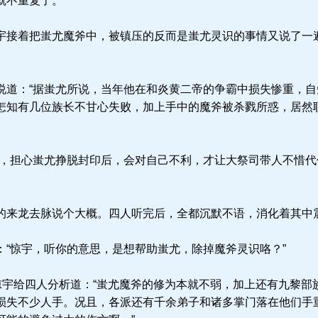
就不重复了。”
接着把蚩尤魔斧中，被镇压的反而是蚩尤灵识的事情又说了一
道：“据蚩尤所说，当年他在和炎黄二帝的争霸中损失惨重，自
怎知有几位族长不甘心失败，加上手中的魔斧被杀戮所惑，居然
，担心蚩尤挣脱封印后，会对自己不利，才让大祭司带人不惜代
来龙去脉说个大概。四人听完后，全都沉默不语，消化着其中
“惊宇，听你的意思，是想帮助蚩尤，除掉魔斧灵识咯？”
惊宇给四人分析道：“蚩尤魔斧的修为本就不弱，加上还有九黎部
损失不少人手。况且，各派还有千余弟子和诸多掌门落在他们手