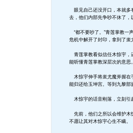
眼见自己还没开口，本就多有
去，他们内部先争吵不休了，
“都不要吵了。”青莲掌教一
危机中解开了封印，拿到了蚩
青莲掌教看似信任木惊宇，还
能听懂青莲掌教深层次的意思
木惊宇伸手将蚩尤魔斧握在手
能归还给玉坤宫。等到九黎部
木惊宇的话音刚落，立刻引起
先前，他们之所以会维护木惊
不愿让其对木惊宇心生不瞒。