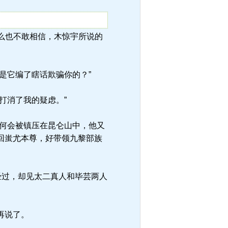
。怎么也不敢相信，木惊宇所说的
是它编了瞎话欺骗你的？”
打消了我的疑虑。”
何会被镇压在昆仑山中，他又
回蚩尤本尊，好带领九黎部族
经过，却见太二真人和毕芸两人
再说了。