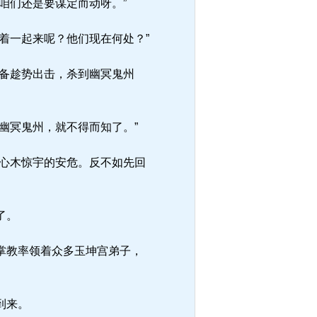
咱们还是要谋定而动呀。”
着一起来呢？他们现在何处？”
备趁势出击，杀到幽冥鬼州
幽冥鬼州，就不得而知了。”
心木惊宇的安危。反不如先回
了。
掌教率领着众多玉坤宫弟子，
到来。