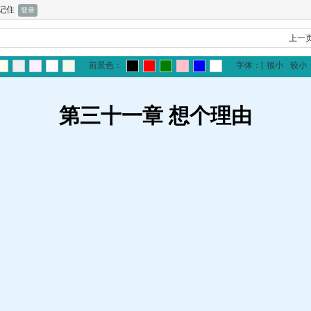
记住
上一
前景色：
字体：
[
很小
较小
第三十一章 想个理由