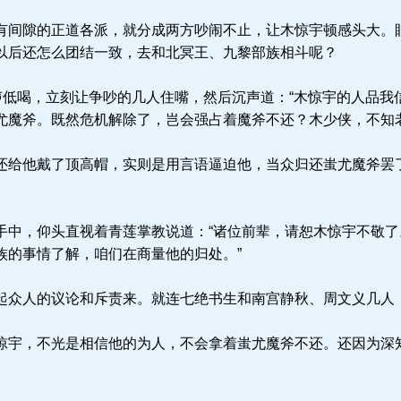
间隙的正道各派，就分成两方吵闹不止，让木惊宇顿感头大。
以后还怎么团结一致，去和北冥王、九黎部族相斗呢？
声低喝，立刻让争吵的几人住嘴，然后沉声道：“木惊宇的人品我
尤魔斧。既然危机解除了，岂会强占着魔斧不还？木少侠，不知
给他戴了顶高帽，实则是用言语逼迫他，当众归还蚩尤魔斧罢
。
中，仰头直视着青莲掌教说道：“诸位前辈，请恕木惊宇不敬了
族的事情了解，咱们在商量他的归处。”
众人的议论和斥责来。就连七绝书生和南宫静秋、周文义几人
宇，不光是相信他的为人，不会拿着蚩尤魔斧不还。还因为深