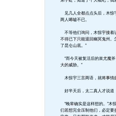
弟子处，知道了个大概吧，我
见几人全都点点头后，木惊宇
两人唏嘘不已。
不等他们询问，木惊宇接着说
不得已下只能退回幽冥鬼州。
了昆仑山底。”
“而今天被复活后的蚩尤魔斧
大的威胁。”
木惊宇三言两语，就将事情的
好半天后，太二真人才说道：
“晚辈确实是这样想的。”木
们若想完全压制他们，必定要