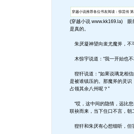
穿越小说推荐各位书友阅读：惊芸传 第
(穿越小说 www.kk169
是真的。
朱厌凝神望向蚩尤魔斧，不可
木惊宇说道：“我一开始也不
狴犴说道：“如果说璃龙相信
是被谁镇压的。那魔斧的灵识
占领其余八州呢？”
“哎，这中间的隐情，远比您
联袂而来，当下住口不言，朝
狴犴和朱厌有心想细听，但害