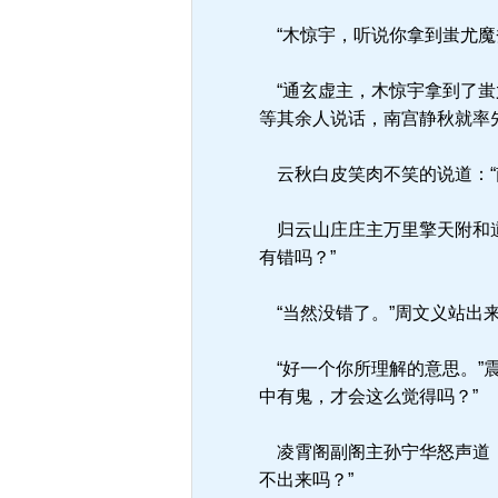
“木惊宇，听说你拿到蚩尤魔
“通玄虚主，木惊宇拿到了蚩
等其余人说话，南宫静秋就率
云秋白皮笑肉不笑的说道：“
归云山庄庄主万里擎天附和道
有错吗？”
“当然没错了。”周文义站出来
“好一个你所理解的意思。”
中有鬼，才会这么觉得吗？”
凌霄阁副阁主孙宁华怒声道：
不出来吗？”