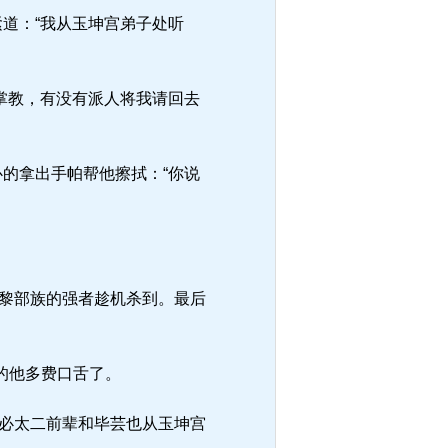
道：“我从玉坤宫弟子处听
掌教，有没有派人将我请回去
的拿出手帕帮他擦拭：“你说
黎部族的强者趁机杀到。最后
的他多费口舌了。
必太二前辈和毕芸也从玉坤宫