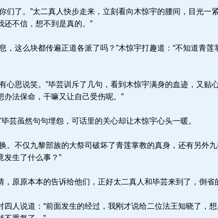
你们了。”太二真人快步走来，立刻看向木惊宇的腰间，目光一紧
我还不信，想不到是真的。”
息，这么块都传遍正道各派了吗？”木惊宇打趣道：“不知道青莲
有心思说笑。”毕芸训斥了几句，看到木惊宇满身的血迹，又贴心
想办法保命，干嘛又让自己受伤呢。”
”毕芸虽然句句埋怨，可话里的关心却让木惊宇心头一暖。
换。不仅九黎部族的大祭司破坏了青莲掌教的真身，还有另外九
竟发生了什么事？”
，原原本本的告诉给他们，正好太二真人和毕芸来到了，倒省
四人说道：“前面发生的经过，我刚才说给二位法王知晓了，想