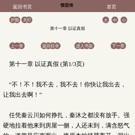
惊芸传
返回书页
首页
护眼
关灯
大
中
小
第十一章 以证真假
上一章
返回目录
进入书架
下一章
第十一章 以证真假 (第1/3页)
“不！不！我不去，我不去！你快让我出去，
让我出去啊！”
任凭秦云川如何挣扎，秦沐之都没有放手。强
硬地拉着他来到房屋一侧，人还未到，满含怒气