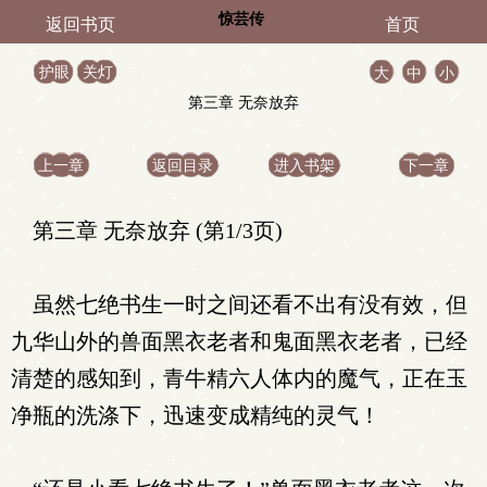
惊芸传
返回书页
首页
护眼
关灯
大
中
小
第三章 无奈放弃
上一章
返回目录
进入书架
下一章
第三章 无奈放弃 (第1/3页)
虽然七绝书生一时之间还看不出有没有效，但
九华山外的兽面黑衣老者和鬼面黑衣老者，已经
清楚的感知到，青牛精六人体内的魔气，正在玉
净瓶的洗涤下，迅速变成精纯的灵气！